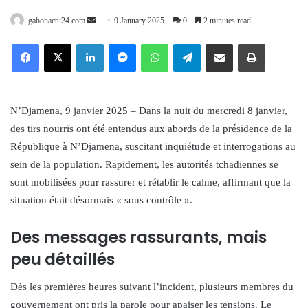
Send
gabonactu24.com
9 January 2025
0
2 minutes read
an
Facebook
X
LinkedIn
Messenger
WhatsApp
Telegram
Share via Email
Print
email
N’Djamena, 9 janvier 2025 – Dans la nuit du mercredi 8 janvier,
des tirs nourris ont été entendus aux abords de la présidence de la
République à N’Djamena, suscitant inquiétude et interrogations au
sein de la population. Rapidement, les autorités tchadiennes se
sont mobilisées pour rassurer et rétablir le calme, affirmant que la
situation était désormais « sous contrôle ».
Des messages rassurants, mais
peu détaillés
Dès les premières heures suivant l’incident, plusieurs membres du
gouvernement ont pris la parole pour apaiser les tensions. Le