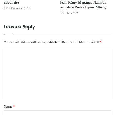
gabonaise
Jean-Rémy Maganga Nzamba
remplace Pierre Eyene Mbeng
13 December 2024
21 June 2024
Leave a Reply
Your email address will not be published.
Required fields are marked
*
C
o
m
m
e
n
t
*
Name
*