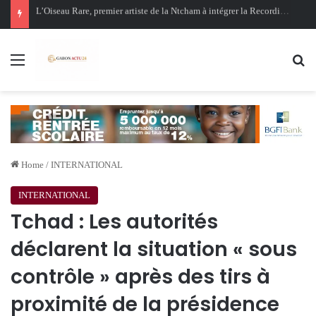
Oligui Nguema au Ghana : Libreville mise sur Accra pour renforcer sa stratégie diplomatique et économique
Menu
Se
Home
/
INTERNATIONAL
INTERNATIONAL
Tchad : Les autorités
déclarent la situation « sous
contrôle » après des tirs à
proximité de la présidence