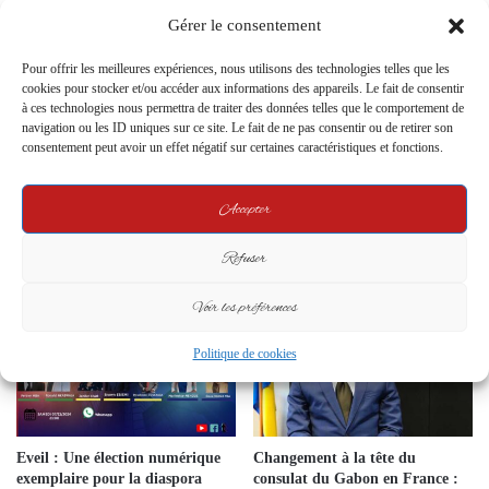
Gérer le consentement
fusillade Bruxelles 2023 : 2
Pour offrir les meilleures expériences, nous utilisons des technologies telles que les
Morts, Assaillant en Fuite
cookies pour stocker et/ou accéder aux informations des appareils. Le fait de consentir
16 October 2023
à ces technologies nous permettra de traiter des données telles que le comportement de
navigation ou les ID uniques sur ce site. Le fait de ne pas consentir ou de retirer son
consentement peut avoir un effet négatif sur certaines caractéristiques et fonctions.
Mobilisation de la Diaspora
Accepter
Gabonaise à Paris en Prévision
de la Venue de Brice Clotaire
Oligui Nguema
Refuser
16 May 2024
Voir les préférences
Politique de cookies
Eveil : Une élection numérique
Changement à la tête du
exemplaire pour la diaspora
consulat du Gabon en France :