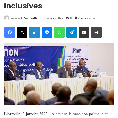
inclusives
Send
gabonactu24.com
9 January 2025
0
2 minutes read
an
Facebook
X
LinkedIn
Messenger
WhatsApp
Telegram
Share via Email
Print
email
Libreville, 8 janvier 202
5 – Alors que la transition politique au