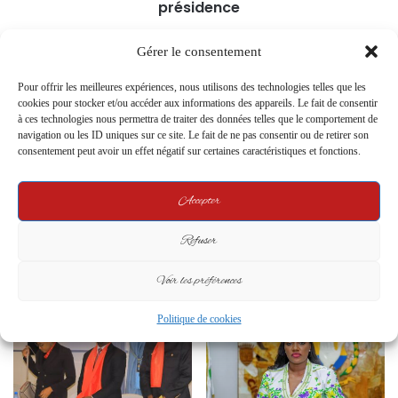
présidence
Gérer le consentement
Related Articles
Pour offrir les meilleures expériences, nous utilisons des technologies telles que les
cookies pour stocker et/ou accéder aux informations des appareils. Le fait de consentir
à ces technologies nous permettra de traiter des données telles que le comportement de
navigation ou les ID uniques sur ce site. Le fait de ne pas consentir ou de retirer son
consentement peut avoir un effet négatif sur certaines caractéristiques et fonctions.
Accepter
Moulengui-Binza : le RPM
Gabon : Raymond Ndong Sima
donne le ton d’une campagne
Défend une Nouvelle
Refuser
citoyenne et fédératrice
Constitution pour Tourner la
Page des Échecs Passés
21 September 2025
Voir les préférences
4 November 2024
Politique de cookies