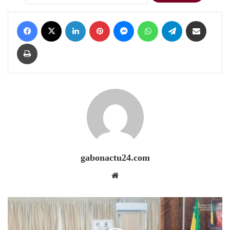
Facebook
X
LinkedIn
Pinterest
Messenger
WhatsApp
Telegram
Share via Email
Print
gabonactu24.com
Website