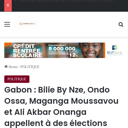
Oligui Nguema au Ghana : Libreville mise sur Accra pour renforcer sa stratégie diplomatique et économique
Menu
Se
Home
/
POLITIQUE
POLITIQUE
Gabon : Bilie By Nze, Ondo
Ossa, Maganga Moussavou
et Ali Akbar Onanga
appellent à des élections