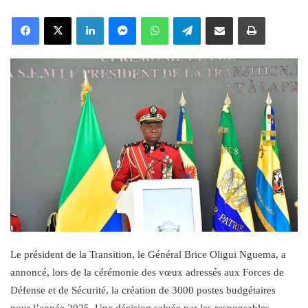
an
Facebook
X
LinkedIn
Messenger
WhatsApp
Telegram
Share via Email
Print
email
Le président de la Transition, le Général Brice Oligui Nguema, a
annoncé, lors de la cérémonie des vœux adressés aux Forces de
Défense et de Sécurité, la création de 3000 postes budgétaires
pour l’année 2025. Une décision saluée par les responsables