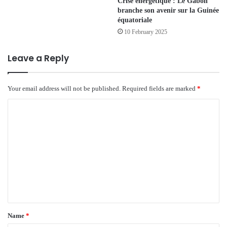
Crise énergétique : Le Gabon
branche son avenir sur la Guinée
équatoriale
10 February 2025
Leave a Reply
Your email address will not be published.
Required fields are marked
*
C
o
m
m
e
n
t
*
Name
*