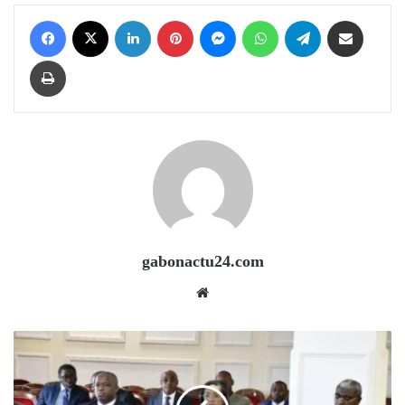
Facebook
X
LinkedIn
Pinterest
Messenger
WhatsApp
Telegram
Share via Email
Print
gabonactu24.com
Website