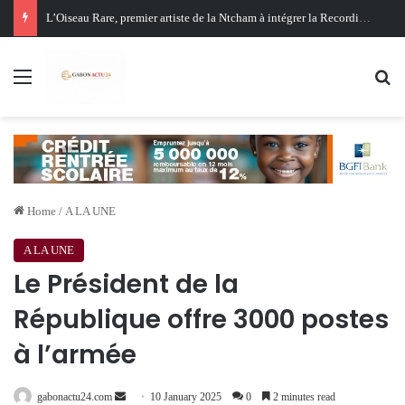
Oligui Nguema au Ghana : Libreville mise sur Accra pour renforcer sa stratégie diplomatique et économique
Menu
Se
Home
/
A LA UNE
A LA UNE
Le Président de la
République offre 3000 postes
à l’armée
Send
gabonactu24.com
10 January 2025
0
2 minutes read