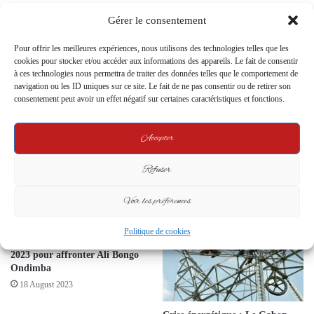
Related Articles
Gérer le consentement
Pour offrir les meilleures expériences, nous utilisons des technologies telles que les
cookies pour stocker et/ou accéder aux informations des appareils. Le fait de consentir
Célébration du 65e Anniversaire
à ces technologies nous permettra de traiter des données telles que le comportement de
du Diocèse de Mouila en
navigation ou les ID uniques sur ce site. Le fait de ne pas consentir ou de retirer son
Présence du Chef de l’État
consentement peut avoir un effet négatif sur certaines caractéristiques et fonctions.
Gabonais
11 December 2023
Accepter
JUSTICE AU GABON : UNE
GRÈVE À 25 MILLIARDS DE
Refuser
FCFA PAR AN, UNE CRISE
QUI INTERROGE
Voir les préférences
22 January 2025
Albert Ondo Ossa choisi comme
Politique de cookies
candidat unique d’Alternance
2023 pour affronter Ali Bongo
Ondimba
18 August 2023