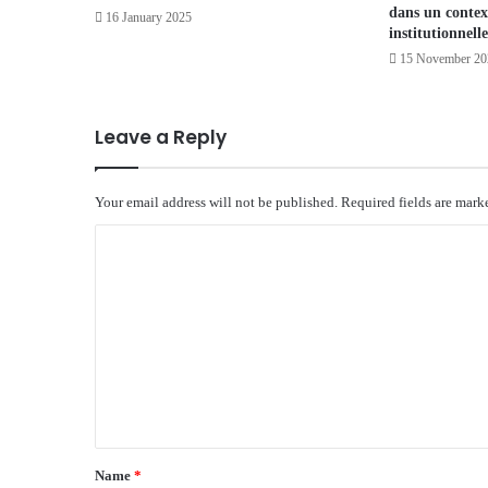
dans un contex
16 January 2025
institutionnelle
15 November 20
Leave a Reply
Your email address will not be published.
Required fields are mar
C
o
m
m
e
n
t
*
Name
*