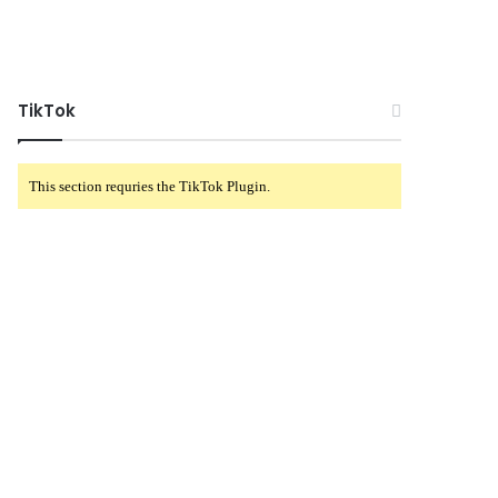
TikTok
This section requries the TikTok Plugin.