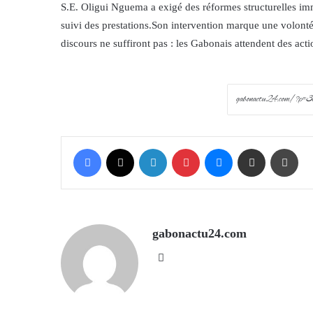
S.E. Oligui Nguema a exigé des réformes structurelles im
suivi des prestations.Son intervention marque une volonté 
discours ne suffiront pas : les Gabonais attendent des acti
Facebook
X
LinkedIn
Pinterest
Messenger
Share via Email
Prin
gabonactu24.com
Website