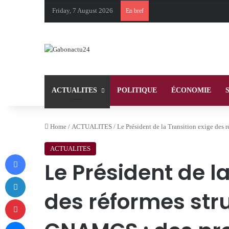
Friday, 7 August 2026
En bref
ACTUALITES
POLITIQUE
ÉCONOMIE
Home
/
ACTUALITES
/
Le Président de la Transition exige des 
ACTUALITES
Facebook
Le Président de l
LinkedIn
des réformes stru
Pinterest
Messenger