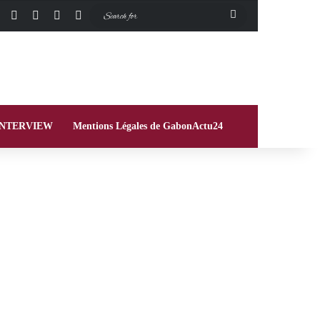
Facebook
X
Instagram
Switch skin
Search
for
INTERVIEW
Mentions Légales de GabonActu24