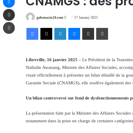
CNAMGS : des pr
Share via Email
Send
gabonactu24.com
17 January 2025
Print
an
Facebook
X
LinkedIn
Messenger
Share via Email
Print
email
Libreville, 16 janvier 2025
– Le Président de la Transiti
Nathalie Awanang, Ministre des Affaires Sociales, accom
visait officiellement à présenter un bilan détaillé de la 
Garantie Sociale (CNAMGS), elle soulève également des inte
Un bilan controversé sur fond de dysfonctionnements pe
La présentation faite par la Ministre des Affaires Social
notamment dans la prise en charge de certaines catégories