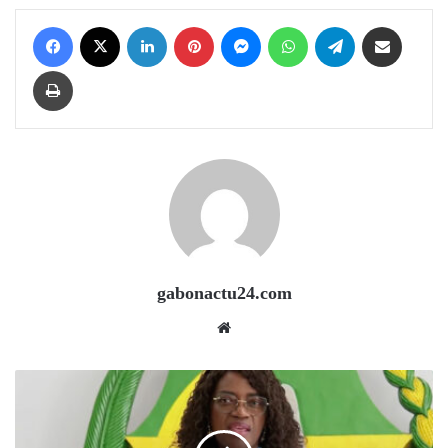
Facebook
X
LinkedIn
Pinterest
Messenger
WhatsApp
Telegram
Share via Email
Print
gabonactu24.com
Website