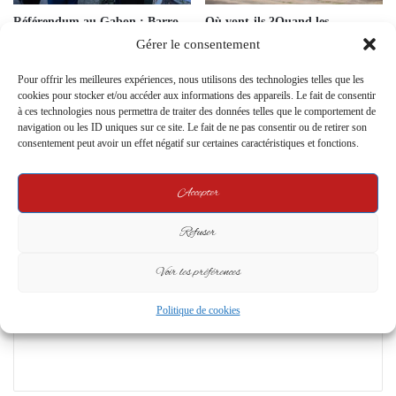
Référendum au Gabon : Barro
Où vont-ils ?Quand les
Chambrier lance un appel décisif
démissionnaires du PDG
Gérer le consentement
à Port-Gentil pour un vote
prétendent “accompagner”
massif en faveur du ‘OUI’
Oligui Nguema
Pour offrir les meilleures expériences, nous utilisons des technologies telles que les
28 October 2024
26 May 2025
cookies pour stocker et/ou accéder aux informations des appareils. Le fait de consentir
à ces technologies nous permettra de traiter des données telles que le comportement de
navigation ou les ID uniques sur ce site. Le fait de ne pas consentir ou de retirer son
Leave a Reply
consentement peut avoir un effet négatif sur certaines caractéristiques et fonctions.
Your email address will not be published.
Required fields are marked
*
Accepter
C
Refuser
o
Voir les préférences
m
m
Politique de cookies
e
n
t