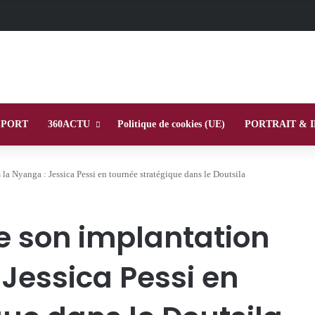
SPORT
360ACTU
Politique de cookies (UE)
PORTRAIT & 
a Nyanga : Jessica Pessi en tournée stratégique dans le Doutsila
e son implantation
Jessica Pessi en