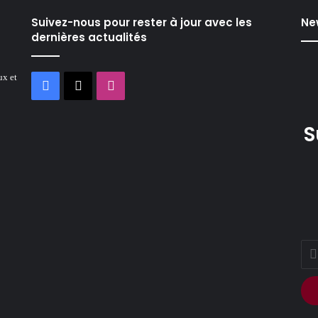
Suivez-nous pour rester à jour avec les
Ne
dernières actualités
ux et
Facebook
X
Instagram
S
Ente
your
Ema
addr