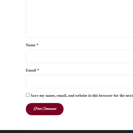
m
e
n
t
*
Name
*
Email
*
Save my name, email, and website in this browser for the nex