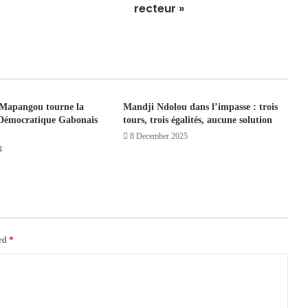
recteur »
Mapangou tourne la
Mandji Ndolou dans l’impasse : trois
 Démocratique Gabonais
tours, trois égalités, aucune solution
8 December 2025
4
ked
*