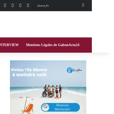
Facebook
X
Instagram
Switch skin
Search
for
INTERVIEW
Mentions Légales de GabonActu24