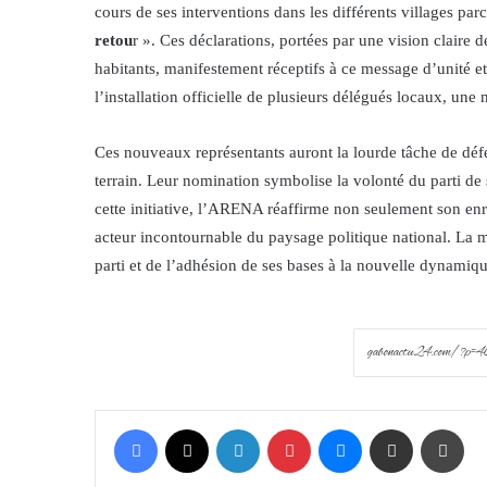
cours de ses interventions dans les différents villages par
retou
r ». Ces déclarations, portées par une vision claire
habitants, manifestement réceptifs à ce message d’unité 
l’installation officielle de plusieurs délégués locaux, une
Ces nouveaux représentants auront la lourde tâche de déf
terrain. Leur nomination symbolise la volonté du parti de 
cette initiative, l’ARENA réaffirme non seulement son enr
acteur incontournable du paysage politique national. La m
parti et de l’adhésion de ses bases à la nouvelle dynamiqu
Facebook
X
LinkedIn
Pinterest
Messenger
Share via Email
Prin