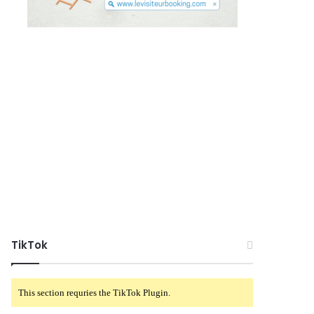
TikTok
This section requries the TikTok Plugin.