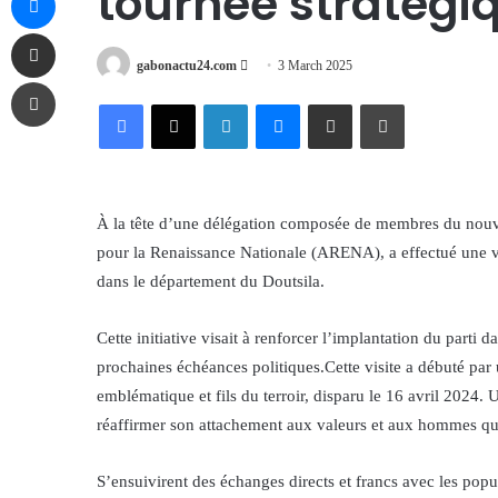
tournée stratégiq
Share via Email
Send
gabonactu24.com
3 March 2025
Print
an
Facebook
X
LinkedIn
Messenger
Share via Email
Print
email
À la tête d’une délégation composée de membres du nouvea
pour la Renaissance Nationale (ARENA), a effectué une vi
dans le département du Doutsila.
Cette initiative visait à renforcer l’implantation du parti 
prochaines échéances politiques.Cette visite a débuté 
emblématique et fils du terroir, disparu le 16 avril 2024
réaffirmer son attachement aux valeurs et aux hommes qu
S’ensuivirent des échanges directs et francs avec les pop