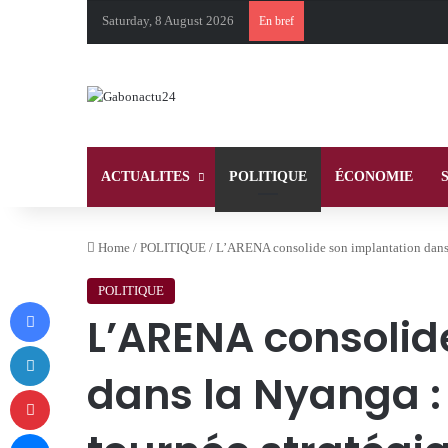
Saturday, 8 August 2026
En bref
ACTUALITES
POLITIQUE
ÉCONOMIE
Home
/
POLITIQUE
/
L’ARENA consolide son implantation dans l
POLITIQUE
Facebook
L’ARENA consolid
LinkedIn
dans la Nyanga : 
Pinterest
Messenger