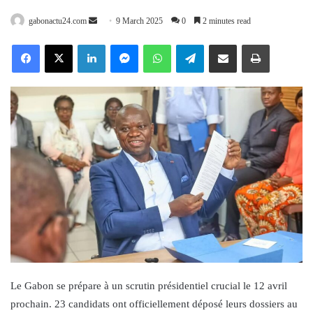
Send
gabonactu24.com
9 March 2025
0
2 minutes read
an
Facebook
X
LinkedIn
Messenger
WhatsApp
Telegram
Share via Email
Print
email
Le Gabon se prépare à un scrutin présidentiel crucial le 12 avril
prochain. 23 candidats ont officiellement déposé leurs dossiers au