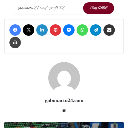
Copy URL
Facebook
X
LinkedIn
Pinterest
Messenger
WhatsApp
Telegram
Share via Email
Print
gabonactu24.com
Website