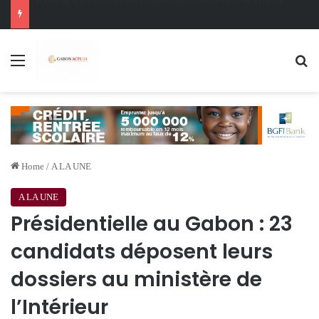
Oligui Nguema au Ghana : Libreville mise sur Accra pour renforcer sa stratégie diplomatique et économique
Menu
Se
Home
/
A LA UNE
A LA UNE
Présidentielle au Gabon : 23
candidats déposent leurs
dossiers au ministère de
l’Intérieur