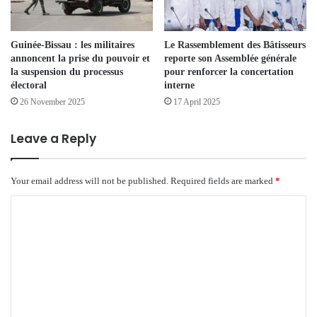
Guinée-Bissau : les militaires
Le Rassemblement des Bâtisseurs
annoncent la prise du pouvoir et
reporte son Assemblée générale
la suspension du processus
pour renforcer la concertation
électoral
interne
26 November 2025
17 April 2025
Leave a Reply
Your email address will not be published.
Required fields are marked
*
C
o
m
m
e
n