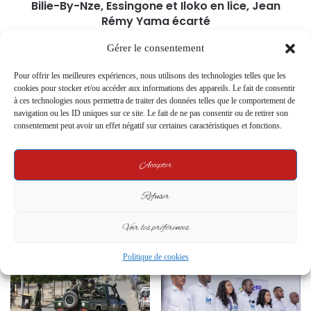
Bilie-By-Nze, Essingone et Iloko en lice, Jean
Rémy Yama écarté
Gérer le consentement
Related Articles
Pour offrir les meilleures expériences, nous utilisons des technologies telles que les
cookies pour stocker et/ou accéder aux informations des appareils. Le fait de consentir
à ces technologies nous permettra de traiter des données telles que le comportement de
navigation ou les ID uniques sur ce site. Le fait de ne pas consentir ou de retirer son
consentement peut avoir un effet négatif sur certaines caractéristiques et fonctions.
Accepter
Suspension des bourses vers les
Crise énergétique : Le Gabon
Refuser
pays occidentaux : une réforme
branche son avenir sur la Guinée
brutale aux airs de repli
équatoriale
stratégique ?
Voir les préférences
10 February 2025
15 July 2025
Politique de cookies