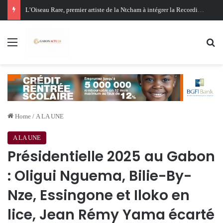
Oligui Nguema au Ghana : Libreville mise sur Accra pour renforcer sa stratégie diplomatique et économique
Menu
Se
Home
/
A LA UNE
A LA UNE
Présidentielle 2025 au Gabon
: Oligui Nguema, Bilie-By-
Nze, Essingone et Iloko en
lice, Jean Rémy Yama écarté