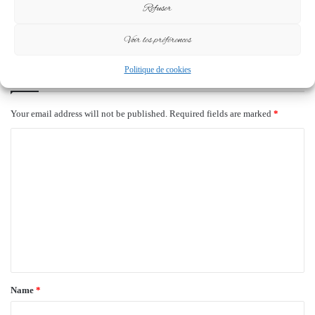
coupure totale des réseaux
Refuser
sociaux
18 February 2026
Voir les préférences
Leave a Reply
Politique de cookies
Your email address will not be published.
Required fields are marked
*
C
o
m
m
e
n
t
*
Name
*