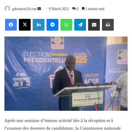
Send
gabonactu24.com
9 March 2025
0
1 minute read
an
Facebook
X
LinkedIn
Messenger
WhatsApp
Telegram
Share via Email
Print
email
Après une semaine d’intense activité liée à la réception et à
l’examen des dossiers de candidature, la Commission nationale