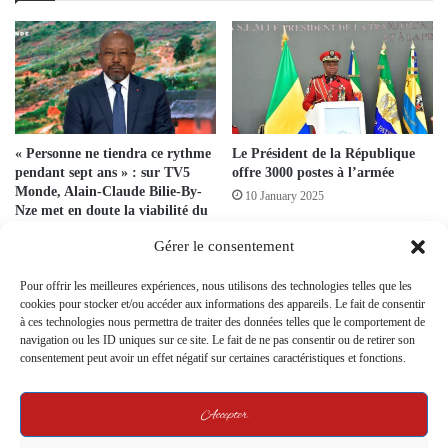
« Personne ne tiendra ce rythme
Le Président de la République
pendant sept ans » : sur TV5
offre 3000 postes à l’armée
Monde, Alain-Claude Bilie-By-
10 January 2025
Nze met en doute la viabilité du
pouvoir gabonais
Gérer le consentement
5 February 2026
Pour offrir les meilleures expériences, nous utilisons des technologies telles que les
Gabon: Retour aux Vieilles
cookies pour stocker et/ou accéder aux informations des appareils. Le fait de consentir
Pratiques dans les Nominations
à ces technologies nous permettra de traiter des données telles que le comportement de
Administratives au Dernier
navigation ou les ID uniques sur ce site. Le fait de ne pas consentir ou de retirer son
Conseil de Ministres !
consentement peut avoir un effet négatif sur certaines caractéristiques et fonctions.
29 September 2023
Accepter
Gabon : Le président ne
franchira pas le Rubicon d’une