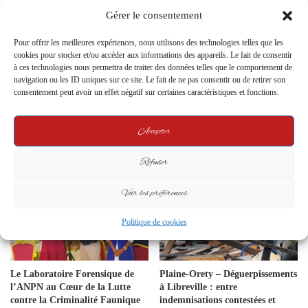
Gérer le consentement
Pour offrir les meilleures expériences, nous utilisons des technologies telles que les
cookies pour stocker et/ou accéder aux informations des appareils. Le fait de consentir
à ces technologies nous permettra de traiter des données telles que le comportement de
navigation ou les ID uniques sur ce site. Le fait de ne pas consentir ou de retirer son
consentement peut avoir un effet négatif sur certaines caractéristiques et fonctions.
Rétablissement progressif de la
Grève illimitée à la CNNII : 19
distribution d’eau à Libreville
mois de salaires impayés, le SOS
Accepter
suite à l’achèvement des travaux
désespéré lancé au Président
de raccordement
Oligui Nguema
Refuser
12 April 2024
7 January 2026
Voir les préférences
Politique de cookies
Le Laboratoire Forensique de
Plaine-Orety – Déguerpissements
l’ANPN au Cœur de la Lutte
à Libreville : entre
contre la Criminalité Faunique
indemnisations contestées et