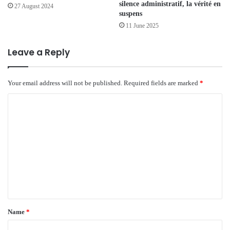
silence administratif, la vérité en
27 August 2024
suspens
11 June 2025
Leave a Reply
Your email address will not be published.
Required fields are marked
*
C
o
m
m
e
n
t
*
Name
*