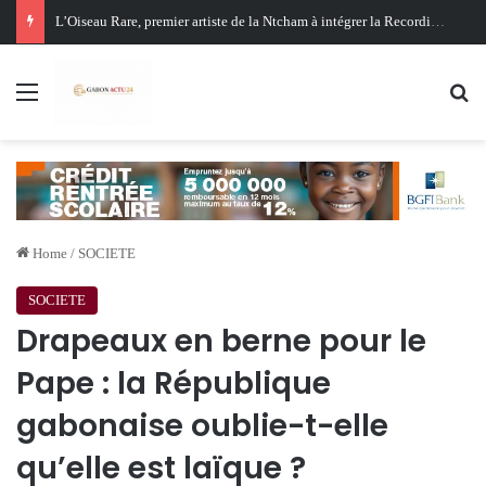
Oligui Nguema au Ghana : Libreville mise sur Accra pour renforcer sa stratégie diplomatique et économique
Menu
Se
Home
/
SOCIETE
SOCIETE
Drapeaux en berne pour le
Pape : la République
gabonaise oublie-t-elle
qu’elle est laïque ?