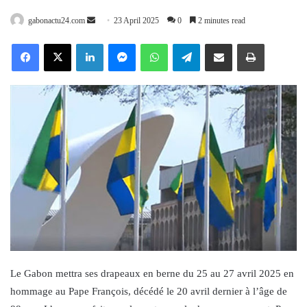
Send
gabonactu24.com
23 April 2025
0
2 minutes read
an
Facebook
X
LinkedIn
Messenger
WhatsApp
Telegram
Share via Email
Print
email
Le Gabon mettra ses drapeaux en berne du 25 au 27 avril 2025 en
hommage au Pape François, décédé le 20 avril dernier à l’âge de