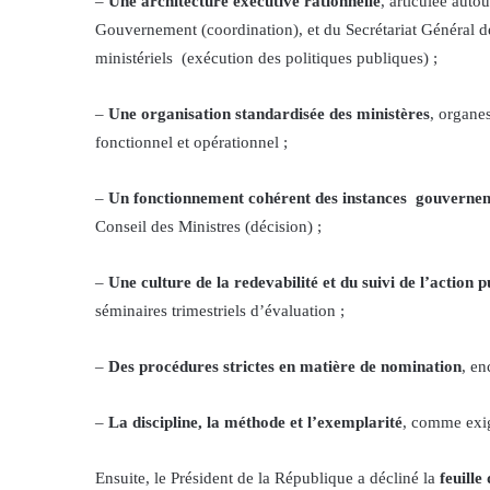
–
Une architecture exécutive rationnelle
, articulée auto
Gouvernement (coordination), et du Secrétariat Général de
ministériels (exécution des politiques publiques) ;
–
Une organisation standardisée des ministères
, organe
fonctionnel et opérationnel ;
–
Un fonctionnement cohérent des instances gouverne
Conseil des Ministres (décision) ;
–
Une culture de la redevabilité et du suivi de l’action 
séminaires trimestriels d’évaluation ;
–
Des procédures strictes en matière de nomination
, en
–
La discipline, la méthode et l’exemplarité
, comme exig
Ensuite, le Président de la République a décliné la
feuill