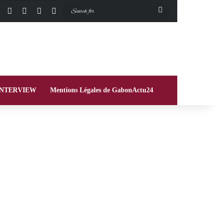
Facebook
X
Instagram
Switch skin
Search
for
INTERVIEW
Mentions Légales de GabonActu24