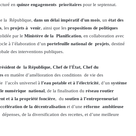
ucturé en
quinze engagements prioritaires
pour le septennat.
 de la République,
dans un délai impératif d’un mois
, un
état des
s
, les
projets à venir
, ainsi que les
propositions de politiques
olidée par le
Ministère de la Planification
, en collaboration avec
socle à l’élaboration d’un
portefeuille national de projets
, destiné
lobale des interventions publiques.
résident de la République, Chef de l’État, Chef du
res
en matière d’amélioration des conditions de vie des
de l’accès universel à
l’eau potable et à l’électricité
, d’un
système
ôle numérique national
, de la finalisation du
réseau routier
nt et à la propriété foncière
, du
soutien à l’entrepreneuriat
ccélération de la décentralisation
et d’une
réforme ambitieuse
s dépenses, de la diversification des recettes, et d’une meilleure