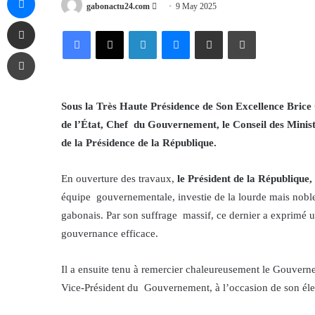
Send
gabonactu24.com
9 May 2025
Share via Email
an
Facebook
X
LinkedIn
Messenger
Share via Email
Print
email
Print
Sous la Très Haute Présidence de Son Excellence Bri
de l’État, Chef du Gouvernement, le Conseil des Minist
de la Présidence de la République.
En ouverture des travaux,
le Président de la République
équipe gouvernementale, investie de la lourde mais noble
gabonais. Par son suffrage massif, ce dernier a exprimé une 
gouvernance efficace.
Il a ensuite tenu à remercier chaleureusement le Gouvernem
Vice-Président du Gouvernement, à l’occasion de son éle