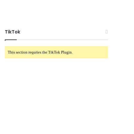
TikTok
This section requries the TikTok Plugin.