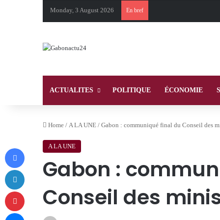
Monday, 3 August 2026
En bref
ACTUALITES
POLITIQUE
ÉCONOMIE
Home
/
A LA UNE
/
Gabon : communiqué final du Conseil des mi
A LA UNE
Facebook
Gabon : communi
LinkedIn
Conseil des mini
Pinterest
Messenger