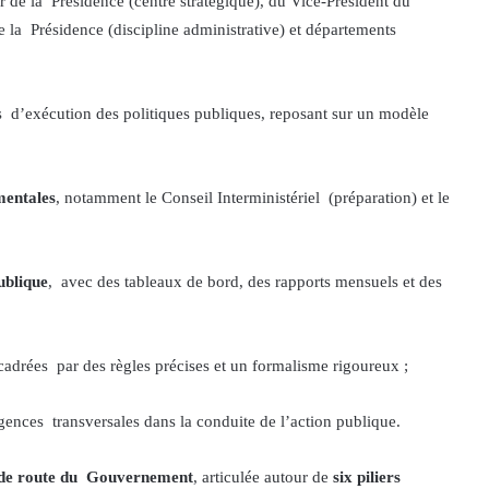
ur de la Présidence (centre stratégique), du Vice-Président du
 la Présidence (discipline administrative) et départements
s d’exécution des politiques publiques, reposant sur un modèle
mentales
, notamment le Conseil Interministériel (préparation) et le
publique
, avec des tableaux de bord, des rapports mensuels et des
cadrées par des règles précises et un formalisme rigoureux ;
ences transversales dans la conduite de l’action publique.
e de route du Gouvernement
, articulée autour de
six piliers