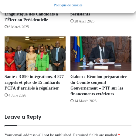
Arts rend visite à la Commission
Nationale de la Femme entre
Politique de cookies
d’Évaluation de la Compétence
engagement politique et défis
Linguistique des Candidats à
persistants
l’Élection Présidentielle
28 April 2025
6 March 2025
Santé : 3 890 intégrations, 4 877
Gabon : Réunion préparatoire
rappels et plus de 15 milliards
du Comité conjoint
FCFA d’arriérés à régulariser
Gouvernement – PTF sur les
financements extérieurs
4 June 2026
14 March 2025
Leave a Reply
Your email address will not be published.
Required fields are marked
*