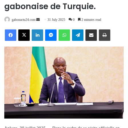
gabonaise de Turquie.
Send
gabonactu24.com
31 July 2025
0
2 minutes read
an
Facebook
X
LinkedIn
Messenger
WhatsApp
Telegram
Share via Email
Print
email
Ankara, 30 juillet 2025 — Dans le cadre de sa visite officielle en