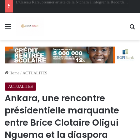
Oligui Nguema au Ghana : Libreville mise sur Accra pour renforcer sa stratégie diplomatique et économique
Menu
Se
Home
/
ACTUALITES
ACTUALITES
Ankara, une rencontre
présidentielle marquante
entre Brice Clotaire Oligui
Nguema et la diaspora