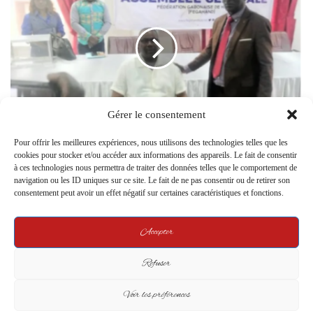
Gérer le consentement
Fégahand : Sylvain Florient Pangou réélu à la
présidence dans un climat de fortes tensions
Pour offrir les meilleures expériences, nous utilisons des technologies telles que les
cookies pour stocker et/ou accéder aux informations des appareils. Le fait de consentir
à ces technologies nous permettra de traiter des données telles que le comportement de
Related Articles
navigation ou les ID uniques sur ce site. Le fait de ne pas consentir ou de retirer son
consentement peut avoir un effet négatif sur certaines caractéristiques et fonctions.
Accepter
Refuser
Voir les préférences
Le Ministre de la Culture et des
Gabon : À Mouila, la Journée