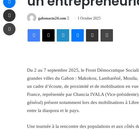
un entrepreneur
Share via Email
Send
gabonactu24.com
1 October 2025
Print
an
Facebook
X
LinkedIn
Messenger
Share via Email
Print
email
Du 2 au 7 septembre 2025, le Front Démocratique Socialis
grandes villes du Gabon : Makokou, Lambaréné, Mouila, N
un cadre d’écoute, de proximité et de mobilisation en vue
France, représentée par Chancia IVALA (Vice-présidente
général) présent notamment lors des mobilisations à Libre
entre la diaspora et le pays.
Une tournée à la rencontre des populations et aux côtés d