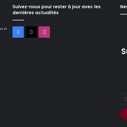
Suivez-nous pour rester à jour avec les
Ne
dernières actualités
ux et
Facebook
X
Instagram
S
Ente
your
Ema
addr