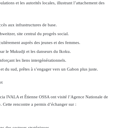
ations et les autorités locales, illustrant l’attachement des
ès aux infrastructures de base.
weitzer, site central du progrès social.
culièrement auprès des jeunes et des femmes.
par le Mukudji et les danseurs du Ikoku.
forçant les liens intergénérationnels.
et du sud, prêtes à s’engager vers un Gabon plus juste.
et
ncia IVALA et Étienne OSSA ont visité l’Agence Nationale de
 Cette rencontre a permis d’échanger sur :
ns des secteurs stratégiques.