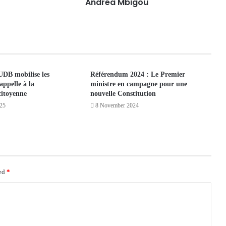
Andréa Mbigou
UDB mobilise les
Référendum 2024 : Le Premier
appelle à la
ministre en campagne pour une
citoyenne
nouvelle Constitution
025
8 November 2024
ked
*