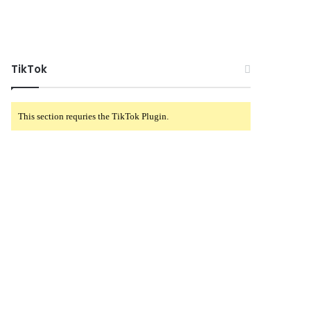
TikTok
This section requries the TikTok Plugin.