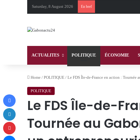
Saturday, 8 August 2026
En bref
ACTUALITES
POLITIQUE
ÉCONOMIE
Home
/
POLITIQUE
/
Le FDS Île-de-France en action : Tournée 
POLITIQUE
Facebook
Le FDS Île-de-Fra
LinkedIn
Tournée au Gabon
Pinterest
Messenger