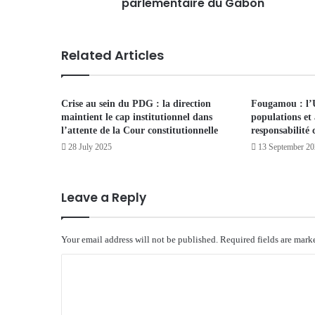
parlementaire du Gabon
Related Articles
Crise au sein du PDG : la direction
Fougamou : l’
maintient le cap institutionnel dans
populations et 
l’attente de la Cour constitutionnelle
responsabilité 
28 July 2025
13 September 2
Leave a Reply
Your email address will not be published.
Required fields are mar
C
o
m