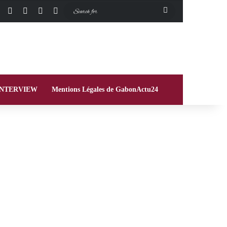
Facebook
X
Instagram
Switch skin
Search
for
INTERVIEW
Mentions Légales de GabonActu24