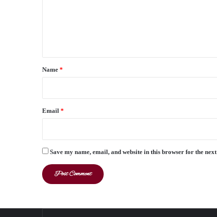
m
e
n
t
*
Name
*
Email
*
Save my name, email, and website in this browser for the nex