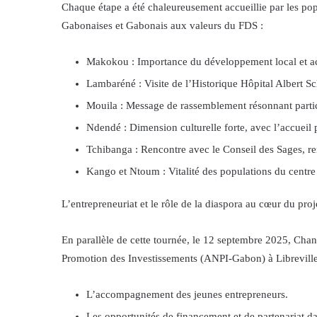
Chaque étape a été chaleureusement accueillie par les popul
Gabonaises et Gabonais aux valeurs du FDS :
Makokou : Importance du développement local et acc
Lambaréné : Visite de l’Historique Hôpital Albert Sch
Mouila : Message de rassemblement résonnant parti
Ndendé : Dimension culturelle forte, avec l’accueil 
Tchibanga : Rencontre avec le Conseil des Sages, ren
Kango et Ntoum : Vitalité des populations du centre 
L’entrepreneuriat et le rôle de la diaspora au cœur du proj
En parallèle de cette tournée, le 12 septembre 2025, Cha
Promotion des Investissements (ANPI-Gabon) à Libreville.
L’accompagnement des jeunes entrepreneurs.
Les opportunités de financement et de partenariat da