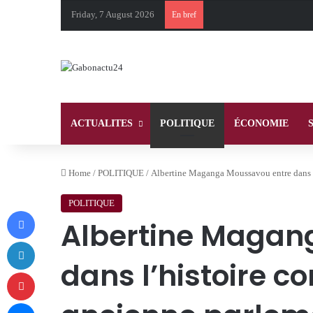
Friday, 7 August 2026
En bref
ACTUALITES
POLITIQUE
ÉCONOMIE
Home
/
POLITIQUE
/
Albertine Maganga Moussavou entre dans l
POLITIQUE
Facebook
Albertine Magan
LinkedIn
dans l’histoire c
Pinterest
Messenger