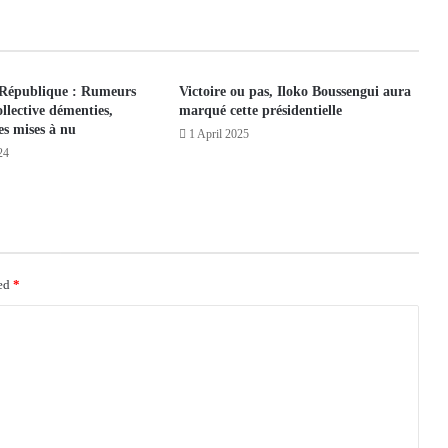
 République : Rumeurs
Victoire ou pas, Iloko Boussengui aura
llective démenties,
marqué cette présidentielle
es mises à nu
1 April 2025
24
ked
*