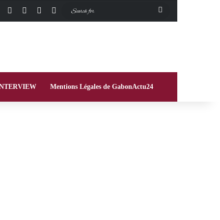
Facebook
X
Instagram
Switch skin
Search
for
INTERVIEW
Mentions Légales de GabonActu24