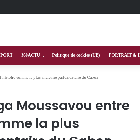
SPORT
360ACTU
Politique de cookies (UE)
PORTRAIT & 
’histoire comme la plus ancienne parlementaire du Gabon
ga Moussavou entre
omme la plus