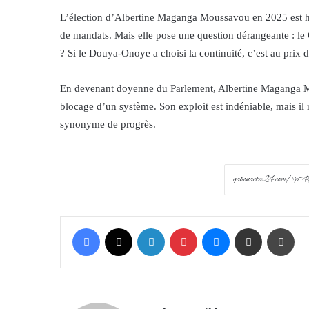
L’élection d’Albertine Maganga Moussavou en 2025 est hi
de mandats. Mais elle pose une question dérangeante : le
? Si le Douya-Onoye a choisi la continuité, c’est au prix 
En devenant doyenne du Parlement, Albertine Maganga Mou
blocage d’un système. Son exploit est indéniable, mais il r
synonyme de progrès.
Facebook
X
LinkedIn
Pinterest
Messenger
Share via Email
Prin