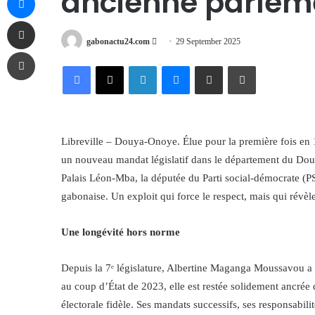
ancienne parlem
Share via Email
Send
gabonactu24.com
29 September 2025
Print
an
Facebook
X
LinkedIn
Messenger
Share via Email
Print
email
Libreville – Douya-Onoye. Élue pour la première fois en
un nouveau mandat législatif dans le département du Do
Palais Léon-Mba, la députée du Parti social-démocrate (PSD
gabonaise. Un exploit qui force le respect, mais qui révèl
Une longévité hors norme
Depuis la 7ᵉ législature, Albertine Maganga Moussavou a t
au coup d’État de 2023, elle est restée solidement ancré
électorale fidèle. Ses mandats successifs, ses responsabi