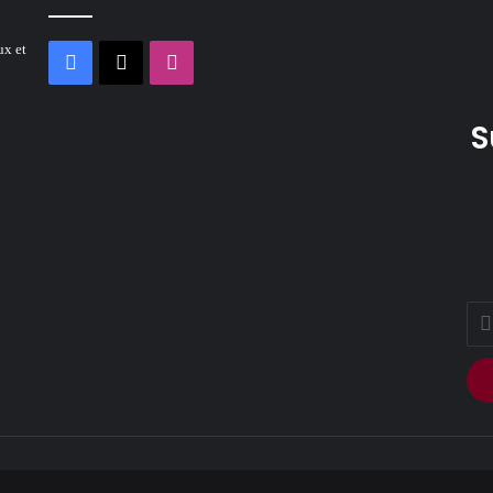
ux et
Facebook
X
Instagram
S
Ente
your
Ema
addr