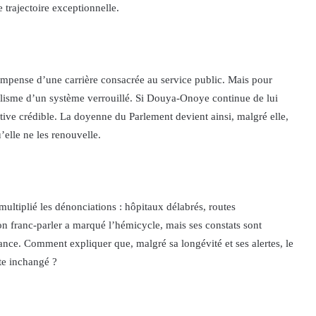
 trajectoire exceptionnelle.
écompense d’une carrière consacrée au service public. Mais pour
ilisme d’un système verrouillé. Si Douya-Onoye continue de lui
ative crédible. La doyenne du Parlement devient ainsi, malgré elle,
’elle ne les renouvelle.
ltiplié les dénonciations : hôpitaux délabrés, routes
Son franc-parler a marqué l’hémicycle, mais ses constats sont
ance. Comment expliquer que, malgré sa longévité et ses alertes, le
te inchangé ?