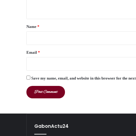
n
t
*
Name
*
Email
*
Save my name, email, and website in this browser for the nex
GabonActu24