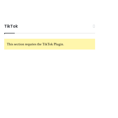
TikTok
This section requries the TikTok Plugin.