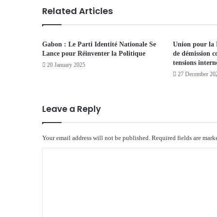
Related Articles
Gabon : Le Parti Identité Nationale Se
Union pour la
Lance pour Réinventer la Politique
de démission co
tensions intern
20 January 2025
27 December 20
Leave a Reply
Your email address will not be published.
Required fields are mar
C
o
m
m
e