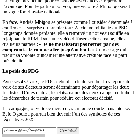
l’ancrage présidentiel pour consolider ses chances et reprendre
l’avantage. Pour le parti au pouvoir, une victoire à Mimongo serait
un signe fort d’assise nationale.
En face, Andréa Mbigou se présente comme l’outsider déterminée à
confirmer la surprise du premier tour. Ancienne militante du PSD,
longtemps donnée perdante, elle a retrouvé un nouveau souffle en
rejoignant le RPM. Dans une vidéo diffusée cette semaine, elle a
d’ailleurs martelé : «
Je ne me laisserai pas berner par des
compromis. Je compte aller jusqu’au bout.
» Un message qui
traduit sa volonté d’incarner une alternative crédible face au parti
présidentiel.
Le poids du PDG
Avec ses 437 voix, le PDG détient la clé du scrutin. Les reports de
voix de ses électeurs seront déterminants pour départager les deux
finalistes. D’ores et déjà, les états-majors des deux camps multiplient
les démarches de terrain pour séduire cet électorat décisif.
La campagne, ouverte ce mercredi, s’annonce courte mais intense.
Et le Ogoulou pourrait bien devenir l’un des symboles de ces
législatives 2025.
Copy URL
Send