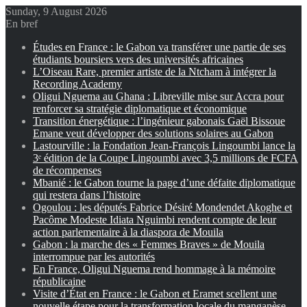
Sunday, 9 August 2026
En bref
Études en France : le Gabon va transférer une partie de ses
étudiants boursiers vers des universités africaines
L’Oiseau Rare, premier artiste de la Ntcham à intégrer la
Recording Academy
Oligui Nguema au Ghana : Libreville mise sur Accra pour
renforcer sa stratégie diplomatique et économique
Transition énergétique : l’ingénieur gabonais Gaël Bissoue
Emane veut développer des solutions solaires au Gabon
Lastourville : la Fondation Jean-François Lingoumbi lance la
3ᵉ édition de la Coupe Lingoumbi avec 3,5 millions de FCFA
de récompenses
Mbanié : le Gabon tourne la page d’une défaite diplomatique
qui restera dans l’histoire
Ogoulou : les députés Fabrice Désiré Mondendet Akoghe et
Pacôme Modeste Idiata Nguimbi rendent compte de leur
action parlementaire à la diaspora de Mouila
Gabon : la marche des « Femmes Braves » de Mouila
interrompue par les autorités
En France, Oligui Nguema rend hommage à la mémoire
républicaine
Visite d’État en France : le Gabon et Eramet scellent une
nouvelle étape pour la transformation locale du manganèse