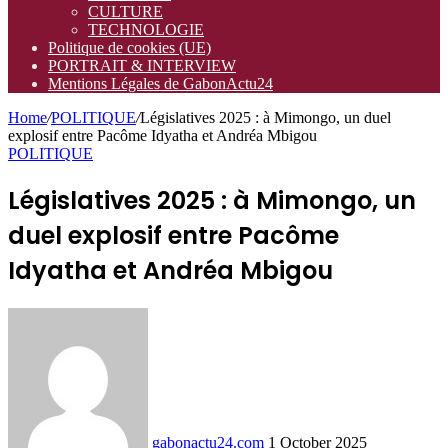
CULTURE
TECHNOLOGIE
Politique de cookies (UE)
PORTRAIT & INTERVIEW
Mentions Légales de GabonActu24
Home
/
POLITIQUE
/
Législatives 2025 : à Mimongo, un duel
explosif entre Pacôme Idyatha et Andréa Mbigou
POLITIQUE
Législatives 2025 : à Mimongo, un
duel explosif entre Pacôme
Idyatha et Andréa Mbigou
Send
an
email
gabonactu24.com
1 October 2025