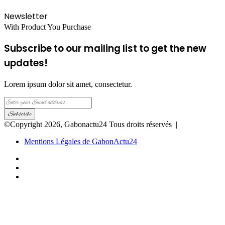
Newsletter
With Product You Purchase
Subscribe to our mailing list to get the new
updates!
Lorem ipsum dolor sit amet, consectetur.
Enter
your
Email
©Copyright 2026, Gabonactu24 Tous droits réservés |
address
Mentions Légales de GabonActu24
Facebook
X
Instagram
Facebook
X
WhatsApp
Telegram
Back
to
top
button