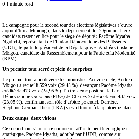
0
1 minute read
Facebook
X
LinkedIn
Messenger
Messenger
WhatsApp
Telegram
Share
Print
via
Email
La campagne pour le second tour des élections législatives s’ouvre
aujourd’hui à Mimongo, dans le département de l’Ogoulou. Deux
candidats restent en lice pour le siège de député : Pacôme Idyatha
Nguimbi, représentant de l’Union Démocratique des Bâtisseurs
(UDB), le parti du président de la République, et Andréa Ghislaine
Mbigou, candidate du Rassemblement pour la Patrie et la Modernité
(RPM).
Un premier tour serré et plein de surprises
Le premier tour a bouleversé les pronostics. Arrivé en tête, Andréa
Mbigou a recueilli 559 voix (29,48 %), devançant Pacôme Idyatha,
crédité de 473 voix (24,95 %). En troisième position, le Parti
Démocratique Gabonais (PDG) de Charles Sadié a obtenu 437 voix
(23,05 %), confirmant son rôle d’arbitre potentiel. Derrière,
Stéphane Germain Iloko (LRA) s’est effondré à la quatrième place.
Deux camps, deux visions
Ce second tour s’annonce comme un affrontement idéologique et
stratégique. Pacôme Idyatha, adoubé par l’UDB, compte sur