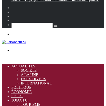
Facebook
X
Instagram
Switch
skin
Search
for
Menu
Search
for
ACTUALITES
SOCIETE
A LA UNE
FAITS DIVERS
INTERNATIONAL
POLITIQUE
ÉCONOMIE
SPORT
360ACTU
TOURISME