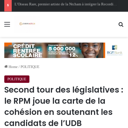
Oligui Nguema au Ghana : Libreville mise sur Accra pour renforcer sa stratégie diplomatique et économique
Menu
Se
Home
/
POLITIQUE
POLITIQUE
Second tour des législatives :
le RPM joue la carte de la
cohésion en soutenant les
candidats de l’UDB