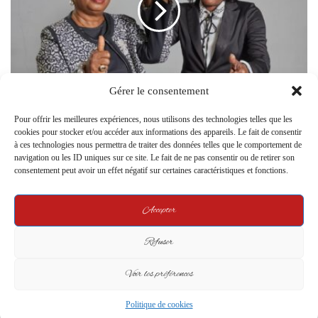
Virginie Bakissi-Pemba triomphe à Tsamba
Gérer le consentement
Magotsi
Pour offrir les meilleures expériences, nous utilisons des technologies telles que les
cookies pour stocker et/ou accéder aux informations des appareils. Le fait de consentir
Related Articles
à ces technologies nous permettra de traiter des données telles que le comportement de
navigation ou les ID uniques sur ce site. Le fait de ne pas consentir ou de retirer son
consentement peut avoir un effet négatif sur certaines caractéristiques et fonctions.
Accepter
Refuser
Vers un renouveau politique au
La Cour Constitutionnelle
Voir les préférences
Gabon, le pari audacieux
Déclare Irrecevables les
d’Oligui Nguema
Demandes de Dissolution du
Politique de cookies
Comité de Direction Temporaire
6 December 2024