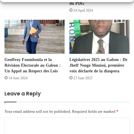
du PDG
24 April 2024
Geoffroy Foumboula et la
Législatives 2025 au Gabon : Dr
Révision Électorale au Gabon :
Jheff Nsogo Mouissi, première
Un Appel au Respect des Lois
voix déclarée de la diaspora
14 June 2024
23 June 2025
Leave a Reply
Your email address will not be published.
Required fields are marked
*
C
o