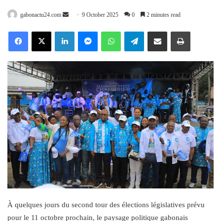
Send
gabonactu24.com
9 October 2025
0
2 minutes read
an
Facebook
X
LinkedIn
Messenger
WhatsApp
Telegram
Share via Email
Print
email
À quelques jours du second tour des élections législatives prévu
pour le 11 octobre prochain, le paysage politique gabonais