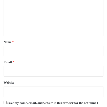
m
m
e
n
t
*
Name
*
Email
*
Website
Save my name, email, and website in this browser for the next time I