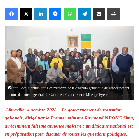
an
Facebook
X
LinkedIn
Messenger
WhatsApp
Telegram
Share via Email
Print
email
*** Local Caption *** Les membres de la diaspora gabonaise de France posant
autour du consul général du Gabon en France, Pierre Mbenge Eyene
Libreville, 4 octobre 2023 – Le gouvernement de transition
gabonais, dirigé par le Premier ministre Raymond NDONG Sima,
a récemment fait une annonce majeure : un dialogue national est
en préparation pour discuter de toutes les questions politiques,