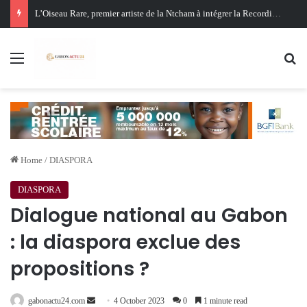
Oligui Nguema au Ghana : Libreville mise sur Accra pour renforcer sa stratégie diplomatique et économique
Menu
Se
Home
/
DIASPORA
DIASPORA
Dialogue national au Gabon
: la diaspora exclue des
propositions ?
Send
gabonactu24.com
4 October 2023
0
1 minute read