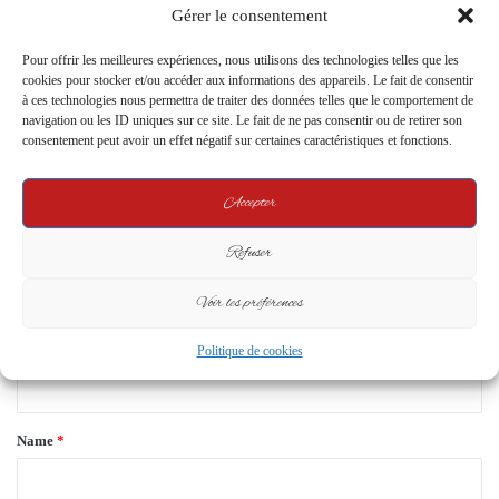
Dévoilé
Gérer le consentement
21 September 2023
24 August 2023
Pour offrir les meilleures expériences, nous utilisons des technologies telles que les
cookies pour stocker et/ou accéder aux informations des appareils. Le fait de consentir
Leave a Reply
à ces technologies nous permettra de traiter des données telles que le comportement de
navigation ou les ID uniques sur ce site. Le fait de ne pas consentir ou de retirer son
consentement peut avoir un effet négatif sur certaines caractéristiques et fonctions.
Your email address will not be published.
Required fields are marked
*
C
Accepter
o
Refuser
m
m
Voir les préférences
e
Politique de cookies
n
t
*
Name
*