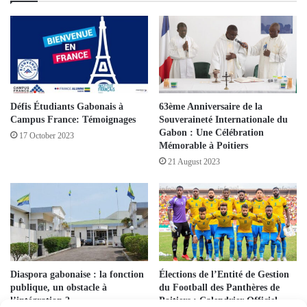
Défis Étudiants Gabonais à
63ème Anniversaire de la
Campus France: Témoignages
Souveraineté Internationale du
Gabon : Une Célébration
17 October 2023
Mémorable à Poitiers
21 August 2023
Diaspora gabonaise : la fonction
Élections de l’Entité de Gestion
publique, un obstacle à
du Football des Panthères de
l’intégration ?
Poitiers : Calendrier Officiel