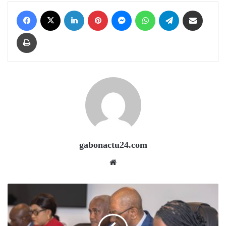
Facebook
X
LinkedIn
Pinterest
Messenger
WhatsApp
Telegram
Share via Email
Print
gabonactu24.com
Website