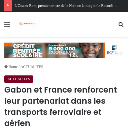
Oligui Nguema au Ghana : Libreville mise sur Accra pour renforcer sa stratégie diplomatique et économique
Menu
Se
Home
/
ACTUALITES
ACTUALITES
Gabon et France renforcent
leur partenariat dans les
transports ferroviaire et
aérien