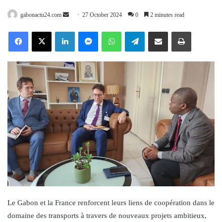
Send
gabonactu24.com
27 October 2024
0
2 minutes read
an
Facebook
X
LinkedIn
Messenger
WhatsApp
Telegram
Share via Email
Print
email
Le Gabon et la France renforcent leurs liens de coopération dans le
domaine des transports à travers de nouveaux projets ambitieux,