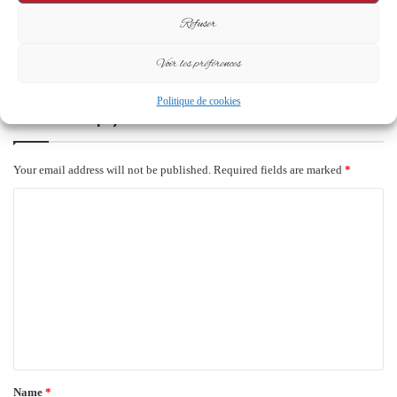
pédagogiques : Lancement des
désormais un risque pénal
Refuser
formations des enseignants
9 April 2026
bénévoles
Voir les préférences
25 September 2024
Politique de cookies
Leave a Reply
Your email address will not be published.
Required fields are marked
*
C
o
m
m
e
n
t
*
Name
*