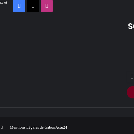
ux et
Facebook
X
Instagram
S
Ente
your
Ema
addr
ook
Instagram
Mentions Légales de GabonActu24