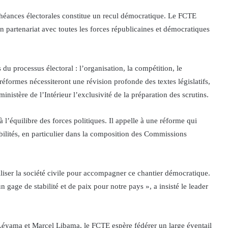
échéances électorales constitue un recul démocratique. Le FCTE
en partenariat avec toutes les forces républicaines et démocratiques
u processus électoral : l’organisation, la compétition, le
réformes nécessiteront une révision profonde des textes législatifs,
nistère de l’Intérieur l’exclusivité de la préparation des scrutins.
 l’équilibre des forces politiques. Il appelle à une réforme qui
ibilités, en particulier dans la composition des Commissions
liser la société civile pour accompagner ce chantier démocratique.
un gage de stabilité et de paix pour notre pays », a insisté le leader
 Léyama et Marcel Libama, le FCTE espère fédérer un large éventail