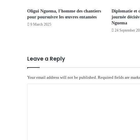
Oligui Nguema, l’homme des chantiers
Diplomatie et 
pour poursuivre les œuvres entamées
journée décisi
Nguema
9 March 2025
24 September 2
Leave a Reply
Your email address will not be published.
Required fields are mar
C
o
m
m
e
n