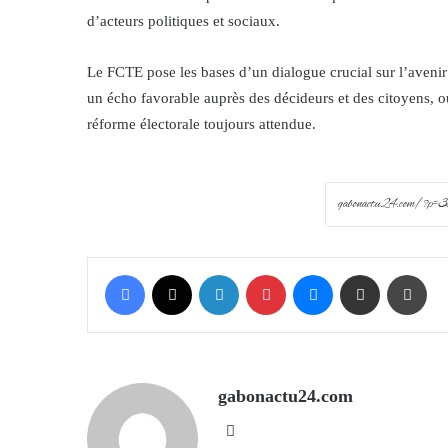
d’acteurs politiques et sociaux.
Le FCTE pose les bases d’un dialogue crucial sur l’avenir 
un écho favorable auprès des décideurs et des citoyens, ou
réforme électorale toujours attendue.
Facebook
X
LinkedIn
Pinterest
Messenger
Share via Email
Prin
gabonactu24.com
Website