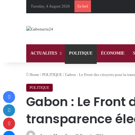
Tuesday, 4 August 2026
En bref
ACTUALITES
POLITIQUE
ÉCONOMIE
Home
/
POLITIQUE
/
Gabon : Le Front des citoyens pour la trans
POLITIQUE
Facebook
Gabon : Le Front 
LinkedIn
transparence élec
Pinterest
Messenger