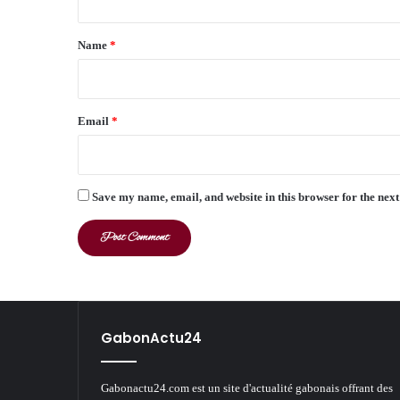
t
*
Name
*
Email
*
Save my name, email, and website in this browser for the nex
GabonActu24
Gabonactu24.com est un site d'actualité gabonais offrant des