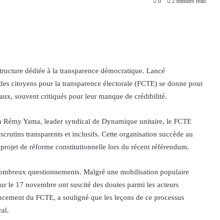
0
2 minutes read
structure dédiée à la transparence démocratique. Lancé
 des citoyens pour la transparence électorale (FCTE) se donne pour
raux, souvent critiqués pour leur manque de crédibilité.
ean Rémy Yama, leader syndical de Dynamique unitaire, le FCTE
crutins transparents et inclusifs. Cette organisation succède au
rojet de réforme constitutionnelle lors du récent référendum.
 nombreux questionnements. Malgré une mobilisation populaire
ieur le 17 novembre ont suscité des doutes parmi les acteurs
lancement du FCTE, a souligné que les leçons de ce processus
al.