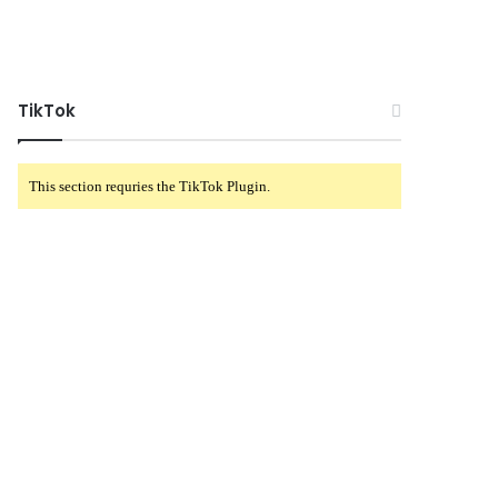
TikTok
This section requries the TikTok Plugin.