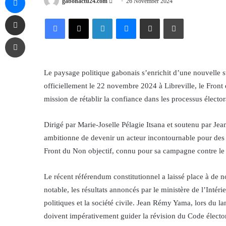
Send
gabonactu24.com
26 November 2024
an
Share via Email
Facebook
X
LinkedIn
Messenger
Share via Email
Print
email
Print
Le paysage politique gabonais s’enrichit d’une nouvelle 
officiellement le 22 novembre 2024 à Libreville, le Front
mission de rétablir la confiance dans les processus électo
Dirigé par Marie-Joselle Pélagie Itsana et soutenu par J
ambitionne de devenir un acteur incontournable pour des s
Front du Non objectif, connu pour sa campagne contre le p
Le récent référendum constitutionnel a laissé place à de
notable, les résultats annoncés par le ministère de l’Intér
politiques et la société civile. Jean Rémy Yama, lors du 
doivent impérativement guider la révision du Code élector