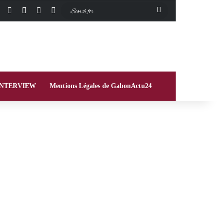
Facebook
X
Instagram
Switch skin
Search
for
INTERVIEW
Mentions Légales de GabonActu24