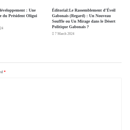
développement : Une
Éditorial:Le Rassemblement d’Éveil
ve du Président Oligui
Gabonais (Regard) : Un Nouveau
Souffle ou Un Mirage dans le Désert
Politique Gabonais ?
024
7 March 2024
ked
*