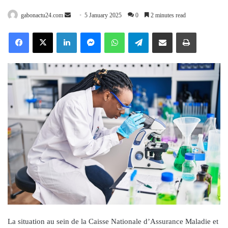
Send
gabonactu24.com
5 January 2025
0
2 minutes read
an
Facebook
X
LinkedIn
Messenger
WhatsApp
Telegram
Share via Email
Print
email
La situation au sein de la Caisse Nationale d’Assurance Maladie et