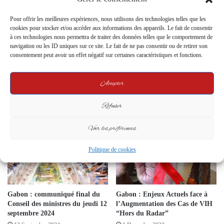
SABA mandatée de reprendre les
Pour offrir les meilleures expériences, nous utilisons des technologies telles que les
travaux de voiries à Mimongo
cookies pour stocker et/ou accéder aux informations des appareils. Le fait de consentir
10 October 2023
à ces technologies nous permettra de traiter des données telles que le comportement de
navigation ou les ID uniques sur ce site. Le fait de ne pas consentir ou de retirer son
consentement peut avoir un effet négatif sur certaines caractéristiques et fonctions.
Le Président de la Transition
lance officiellement le
Accepter
programme « Un Gabonais, un
Taxi »
Refuser
10 October 2024
Voir les préférences
Politique de cookies
Gabon : communiqué final du
Gabon : Enjeux Actuels face à
Conseil des ministres du jeudi 12
l’Augmentation des Cas de VIH
septembre 2024
“Hors du Radar”