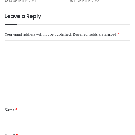
13 September 2024
1 December 2023
Leave a Reply
Your email address will not be published.
Required fields are marked
*
C
o
m
m
e
n
t
*
Name
*