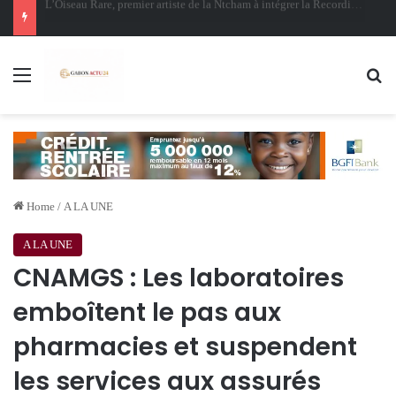
Oligui Nguema au Ghana : Libreville mise sur Accra pour renforcer sa stratégie diplomatique et économique
Menu
Se
Home
/
A LA UNE
A LA UNE
CNAMGS : Les laboratoires
emboîtent le pas aux
pharmacies et suspendent
les services aux assurés