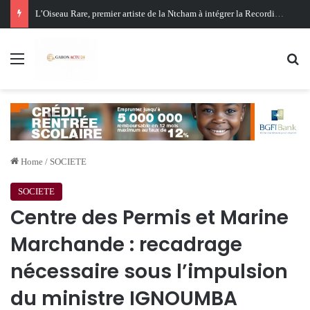
Oligui Nguema au Ghana : Libreville mise sur Accra pour renforcer sa stratégie diplomatique et économique
Menu
Se
Home
/
SOCIETE
SOCIETE
Centre des Permis et Marine
Marchande : recadrage
nécessaire sous l’impulsion
du ministre IGNOUMBA