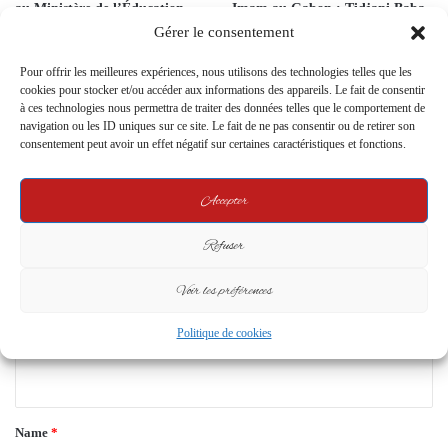
au Ministère de l’Éducation
Imam au Gabon : Tidjani Baba
Nationale
Gana Préside Désormais la
Gérer le consentement
Communauté Musulmane
21 June 2024
8 April 2024
Pour offrir les meilleures expériences, nous utilisons des technologies telles que les
cookies pour stocker et/ou accéder aux informations des appareils. Le fait de consentir
à ces technologies nous permettra de traiter des données telles que le comportement de
Leave a Reply
navigation ou les ID uniques sur ce site. Le fait de ne pas consentir ou de retirer son
consentement peut avoir un effet négatif sur certaines caractéristiques et fonctions.
Your email address will not be published.
Required fields are marked
*
Accepter
C
Refuser
o
m
Voir les préférences
m
Politique de cookies
e
n
t
*
Name
*