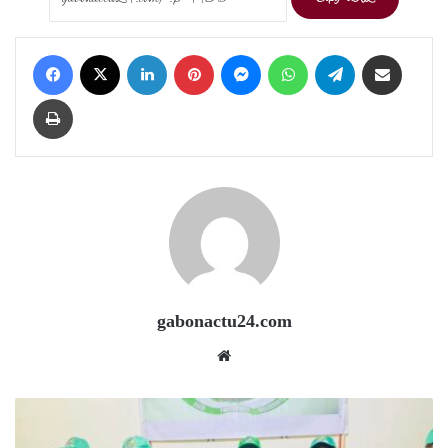
Facebook
X
LinkedIn
Pinterest
Messenger
WhatsApp
Telegram
Share via Email
Print
gabonactu24.com
Website