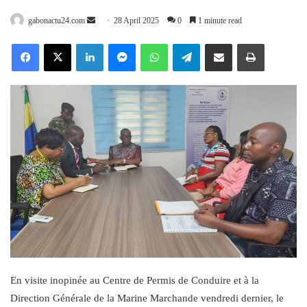
Send
gabonactu24.com
28 April 2025
0
1 minute read
an
Facebook
X
LinkedIn
Messenger
WhatsApp
Telegram
Share via Email
Print
email
En visite inopinée au Centre de Permis de Conduire et à la
Direction Générale de la Marine Marchande vendredi dernier, le