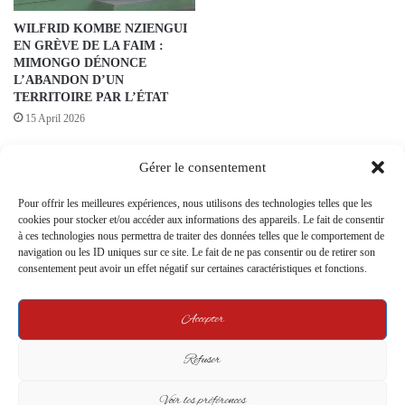
WILFRID KOMBE NZIENGUI
EN GRÈVE DE LA FAIM :
MIMONGO DÉNONCE
L’ABANDON D’UN
TERRITOIRE PAR L’ÉTAT
15 April 2026
Gérer le consentement
Pour offrir les meilleures expériences, nous utilisons des technologies telles que les
cookies pour stocker et/ou accéder aux informations des appareils. Le fait de consentir
à ces technologies nous permettra de traiter des données telles que le comportement de
navigation ou les ID uniques sur ce site. Le fait de ne pas consentir ou de retirer son
Gabon : Enjeux Actuels face à
Une Marche Historique : Le
consentement peut avoir un effet négatif sur certaines caractéristiques et fonctions.
l’Augmentation des Cas de VIH
Courage et l’Engagement de
“Hors du Radar”
Sthemy Manuel Vinga et ses
Accepter
Compagnons
1 December 2023
13 June 2024
Refuser
Leave a Reply
Voir les préférences