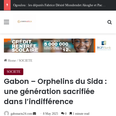
Gabon : la marche des « Femmes Braves » de Mouila interrompue par les autorités
Menu
Se
Home
/
SOCIETE
SOCIETE
Gabon – Orphelins du Sida :
une génération sacrifiée
dans l’indifférence
Send
gabonactu24.com
8 May 2025
0
1 minute read