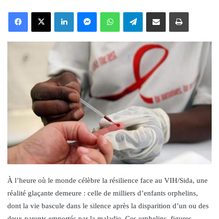
an
Facebook
X
LinkedIn
Messenger
WhatsApp
Telegram
Share via Email
Print
email
À l’heure où le monde célèbre la résilience face au VIH/Sida, une
réalité glaçante demeure : celle de milliers d’enfants orphelins,
dont la vie bascule dans le silence après la disparition d’un ou des
deux parents emportés par la maladie. Ces orphelins, figures