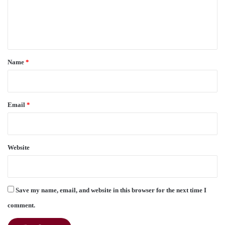
e
n
t
*
Name
*
Email
*
Website
Save my name, email, and website in this browser for the next time I
comment.