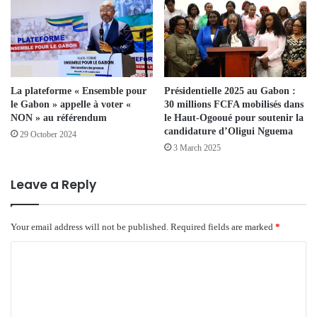
La plateforme « Ensemble pour
Présidentielle 2025 au Gabon :
le Gabon » appelle à voter «
30 millions FCFA mobilisés dans
NON » au référendum
le Haut-Ogooué pour soutenir la
candidature d’Oligui Nguema
29 October 2024
3 March 2025
Leave a Reply
Your email address will not be published.
Required fields are marked
*
C
o
m
m