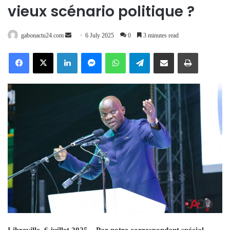
vieux scénario politique ?
Send
gabonactu24.com
6 July 2025
0
3 minutes read
an
Facebook
X
LinkedIn
Messenger
WhatsApp
Telegram
Share via Email
Print
email
Libreville, 6 juillet 2025 – Par notre correspondant spécial