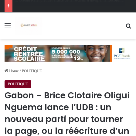
Oligui Nguema au Ghana : Libreville mise sur Accra pour renforcer sa stratégie diplomatique et économique
Menu
Se
Home
/
POLITIQUE
POLITIQUE
Gabon – Brice Clotaire Oligui
Nguema lance l’UDB : un
nouveau parti pour tourner
la page, ou la réécriture d’un