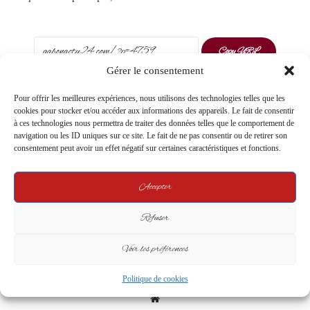
Copy URL
Gérer le consentement
Facebook
X
LinkedIn
Pinterest
Messenger
WhatsApp
Telegram
Share via Email
Pour offrir les meilleures expériences, nous utilisons des technologies telles que les
cookies pour stocker et/ou accéder aux informations des appareils. Le fait de consentir
Print
à ces technologies nous permettra de traiter des données telles que le comportement de
navigation ou les ID uniques sur ce site. Le fait de ne pas consentir ou de retirer son
consentement peut avoir un effet négatif sur certaines caractéristiques et fonctions.
Accepter
Refuser
Voir les préférences
gabonactu24.com
Politique de cookies
Website