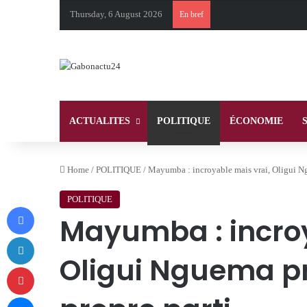
Thursday, 6 August 2026
En bref
ACTUALITES
POLITIQUE
ÉCONOMIE
Home
/
POLITIQUE
/
Mayumba : incroyable mais vrai, Oligui Ng
POLITIQUE
Facebook
Mayumba : incroy
LinkedIn
Oligui Nguema pr
Pinterest
Messenger