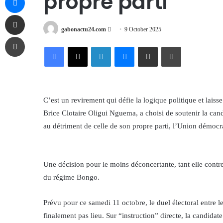
propre parti
Share via Email
Send
gabonactu24.com
9 October 2025
Print
an
Facebook
X
LinkedIn
Messenger
Share via Email
Print
email
C’est un revirement qui défie la logique politique et lais
Brice Clotaire Oligui Nguema, a choisi de soutenir la c
au détriment de celle de son propre parti, l’Union démoc
Une décision pour le moins déconcertante, tant elle cont
du régime Bongo.
Prévu pour ce samedi 11 octobre, le duel électoral entre
finalement pas lieu. Sur “instruction” directe, la candidate 