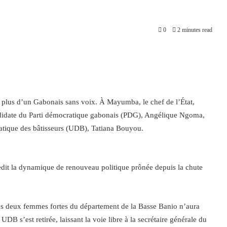
0
2 minutes read
se plus d’un Gabonais sans voix. À Mayumba, le chef de l’État,
andidate du Parti démocratique gabonais (PDG), Angélique Ngoma,
ratique des bâtisseurs (UDB), Tatiana Bouyou.
redit la dynamique de renouveau politique prônée depuis la chute
 les deux femmes fortes du département de la Basse Banio n’aura
UDB s’est retirée, laissant la voie libre à la secrétaire générale du