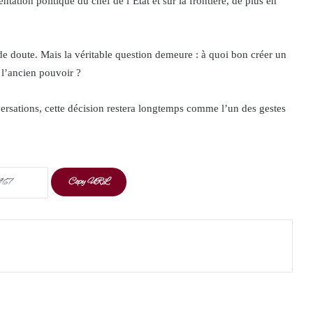
ntation politique du chef de l’État et sur la frontière, de plus en
 doute. Mais la véritable question demeure : à quoi bon créer un
e l’ancien pouvoir ?
ersations, cette décision restera longtemps comme l’un des gestes
Copy URL
t