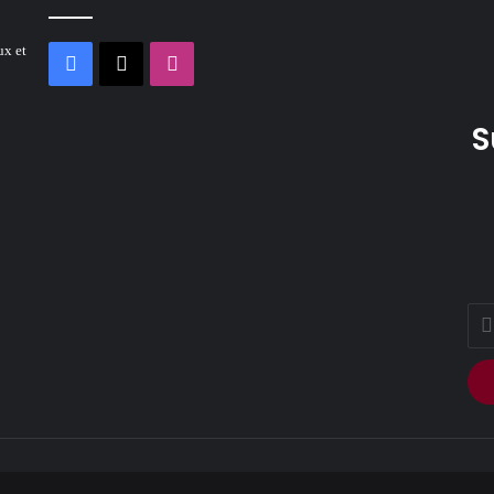
ux et
Facebook
X
Instagram
S
Ente
your
Ema
addr