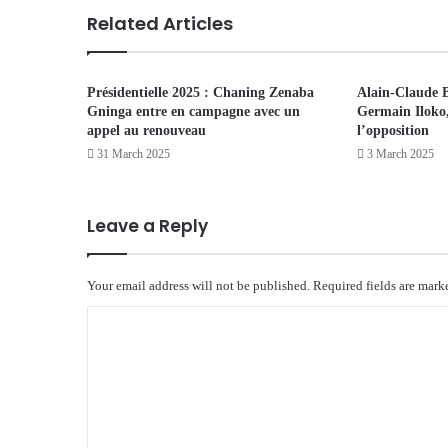
Related Articles
Présidentielle 2025 : Chaning Zenaba
Alain-Claude B
Gninga entre en campagne avec un
Germain Iloko, 
appel au renouveau
l’opposition
31 March 2025
3 March 2025
Leave a Reply
Your email address will not be published.
Required fields are mar
C
o
m
m
e