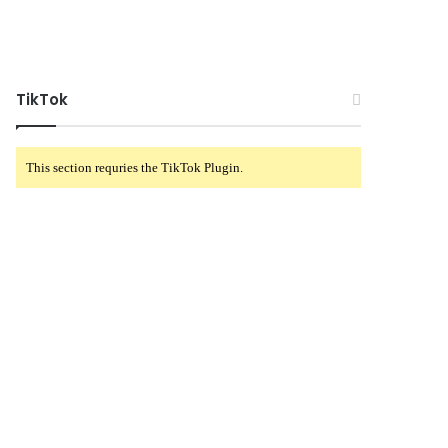
TikTok
This section requries the TikTok Plugin.