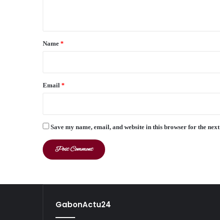
n
t
*
Name
*
Email
*
Save my name, email, and website in this browser for the nex
GabonActu24