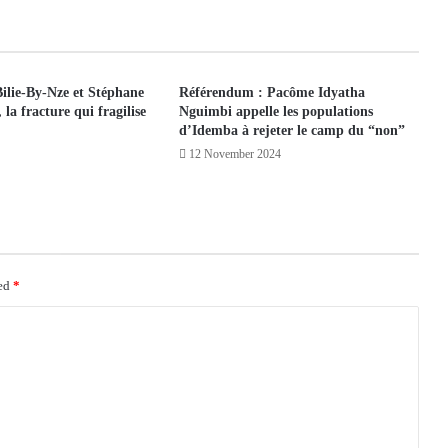
ilie-By-Nze et Stéphane
Référendum : Pacôme Idyatha
la fracture qui fragilise
Nguimbi appelle les populations
d’Idemba à rejeter le camp du “non”
12 November 2024
ked
*