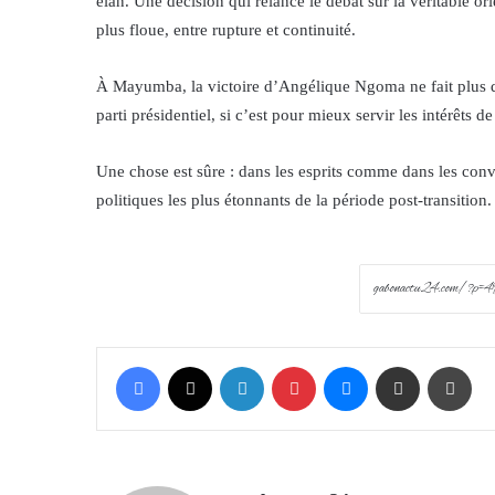
élan. Une décision qui relance le débat sur la véritable orie
plus floue, entre rupture et continuité.
À Mayumba, la victoire d’Angélique Ngoma ne fait plus de
parti présidentiel, si c’est pour mieux servir les intérêts d
Une chose est sûre : dans les esprits comme dans les conv
politiques les plus étonnants de la période post-transition.
Facebook
X
LinkedIn
Pinterest
Messenger
Share via Email
Prin