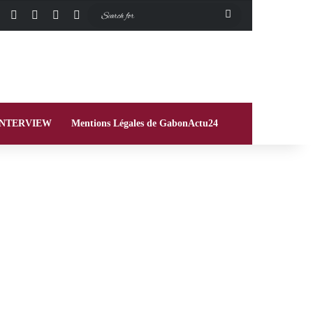
Facebook
X
Instagram
Switch skin
Search
for
INTERVIEW
Mentions Légales de GabonActu24