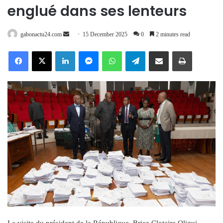
englué dans ses lenteurs
Send
gabonactu24.com
15 December 2025
0
2 minutes read
an
Facebook
X
LinkedIn
Messenger
WhatsApp
Telegram
Share via Email
Print
email
La visite du président de la République, Brice Clotaire Oligui