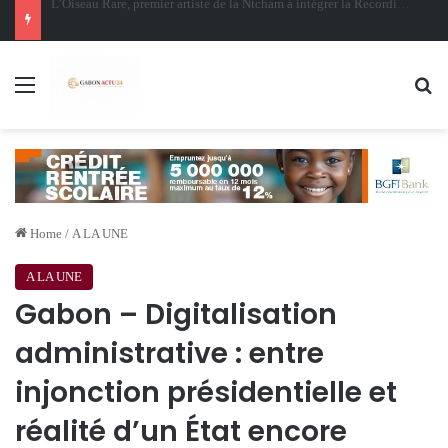
Oligui Nguema au Ghana : Libreville mise sur Accra pour renforcer sa stratégie diplomatique et économique
Menu
Se
Home
/
A LA UNE
A LA UNE
Gabon – Digitalisation
administrative : entre
injonction présidentielle et
réalité d’un État encore