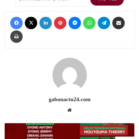
Facebook
X
LinkedIn
Pinterest
Messenger
WhatsApp
Telegram
Share via Email
Print
gabonactu24.com
Website