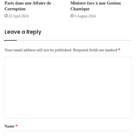
Paris dans une Affaire de
Ministre face à une Gestion
Corruption
Chaotique
22 April 2024
3 August 2024
Leave a Reply
Your email address will not be published.
Required fields are marked
*
C
o
m
m
e
n
t
*
Name
*