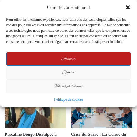
Gérer le consentement
Related Articles
Pour offrir les meilleures expériences, nous utilisons des technologies telles que les
cookies pour stocker et/ou accéder aux informations des appareils. Le fait de consentir
à ces technologies nous permettra de traiter des données telles que le comportement de
navigation ou les ID uniques sur ce site. Le fait de ne pas consentir ou de retirer son
consentement peut avoir un effet négatif sur certaines caractéristiques et fonctions.
Accepter
Le Ministère de l’Intérieur
Gabon : Adrien Nguema Mba
Remplace les Structures
nommé délégué spécial de la
Refuser
Autonomes de Gestion Électorale
commune de Libreville
24 June 2024
1 May 2025
Voir les préférences
Politique de cookies
Pascaline Bongo Disculpée à
Crise du Sucre : La Colère du