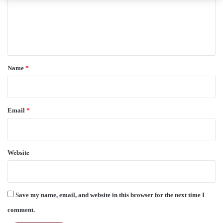
m
e
n
t
*
Name
*
Email
*
Website
Save my name, email, and website in this browser for the next time I
comment.