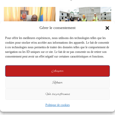
Gérer le consentement
Pour offrir les meilleures expériences, nous utilisons des technologies telles que les
Gabon : La lutte contre le Sida,
CHU d’Oyem : un chantier qui
cookies pour stocker et/ou accéder aux informations des appareils. Le fait de consentir
un combat pour la santé et les
avance
à ces technologies nous permettra de traiter des données telles que le comportement de
droits humains
navigation ou les ID uniques sur ce site. Le fait de ne pas consentir ou de retirer son
10 February 2026
consentement peut avoir un effet négatif sur certaines caractéristiques et fonctions.
2 December 2024
Leave a Reply
Accepter
Refuser
Your email address will not be published.
Required fields are marked
*
Voir les préférences
C
o
Politique de cookies
m