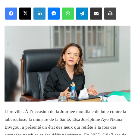
an
Facebook
X
LinkedIn
Messenger
WhatsApp
Telegram
Share via Email
Print
email
Libreville. À l’occasion de la Journée mondiale de lutte contre la
tuberculose, la ministre de la Santé, Elsa Joséphine Ayo Nkana-
Bivigou, a présenté un état des lieux qui reflète à la fois des
avancées notables et des défis persistants. En 2025, 6 847 cas de