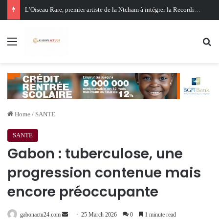
Oligui Nguema au Ghana : Libreville mise sur Accra pour renforcer sa stratégie diplomatique et économique
Menu
Se
Home
/
SANTE
SANTE
Gabon : tuberculose, une
progression contenue mais
encore préoccupante
Send
gabonactu24.com
25 March 2026
0
1 minute read