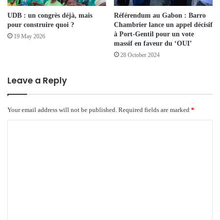
UDB : un congrès déjà, mais
Référendum au Gabon : Barro
pour construire quoi ?
Chambrier lance un appel décisif
à Port-Gentil pour un vote
19 May 2026
massif en faveur du ‘OUI’
28 October 2024
Leave a Reply
Your email address will not be published.
Required fields are marked
*
C
o
m
m
e
n
t