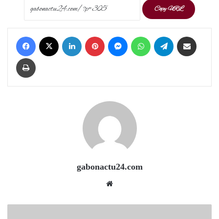
Copy URL
Facebook
X
LinkedIn
Pinterest
Messenger
WhatsApp
Telegram
Share via Email
Print
gabonactu24.com
Website