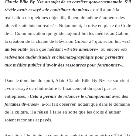
Claude Bilie-By-Nze au sujet de sa carrière gouvernementale. S’il
révèle avoir essayé «de contribuer du mieux»
qu’il a pu à la
réalisation de quelques objectifs, il peut de même énumérer des
objectifs atteints ou réalisés. Notamment, la mise en place du Code
de la Communication qui guide aujourd’hui les médias au Gabon,
la création de la chaine de télévision
Gabon 24
qui, selon lui, «
est
un bel outil»
bien que méritant
«d’être amélioré»
, ou encore
«la
redevance audiovisuelle et cinématographique pour permettre
aux médias publics d’avoir des ressources pour fonctionner».
Dans le domaine du sport, Alain-Claude Bilie-By-Nze se souvient
avoir essayé de réintroduire le financement du sport par les
entreprises. «
Cela a permis de relancer le championnat avec des
fortunes diverses»
, a-t-il fait observer, notant que dans le domaine
de la culture, il a réussi à faire en sorte que les droits d’auteur
soient reconnus et payés.
Sans tirer à lui toute la couverture, celui qui fut ministre d’État à la