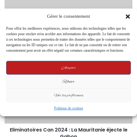
Gérer le consentement
Pour offrir les meilleures expériences, nous utilisons des technologies telles que les
cookies pour stocker et/ou accéder aux informations des appareils. Le fait de consentir
à ces technologies nous permettra de traiter des données telles que le comportement de
navigation ou les ID uniques sur ce site. Le fait de ne pas consentir ou de retirer son
consentement peut avoir un effet négatif sur certaines caractéristiques et fonctions.
Gouvernement de la transition : Laurence
Ndong, ministre de la Communication
Accepter
Refuser
Voir les préférences
Politique de cookies
Eliminatoires Can 2024 : La Mauritanie éjecte le
Gabon