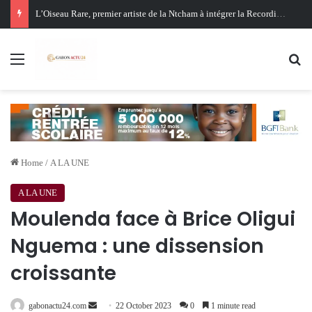
Menu
Se
Home
/
A LA UNE
A LA UNE
Moulenda face à Brice Oligui
Nguema : une dissension
croissante
Send
gabonactu24.com
22 October 2023
0
1 minute read