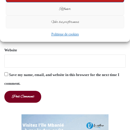
Name
*
Refuser
Voir les préférences
Email
*
Politique de cookies
Website
Save my name, email, and website in this browser for the next time I
comment.