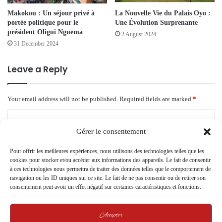
Makokou : Un séjour privé à
La Nouvelle Vie du Palais Oyo :
portée politique pour le
Une Évolution Surprenante
président Oligui Nguema
2 August 2024
31 December 2024
Leave a Reply
Your email address will not be published.
Required fields are marked
*
C
o
Gérer le consentement
m
Pour offrir les meilleures expériences, nous utilisons des technologies telles que les
cookies pour stocker et/ou accéder aux informations des appareils. Le fait de consentir
m
à ces technologies nous permettra de traiter des données telles que le comportement de
e
navigation ou les ID uniques sur ce site. Le fait de ne pas consentir ou de retirer son
consentement peut avoir un effet négatif sur certaines caractéristiques et fonctions.
n
t
Accepter
*