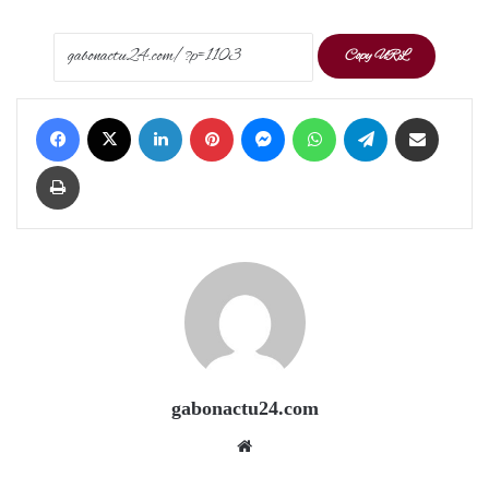
Copy URL
Facebook
X
LinkedIn
Pinterest
Messenger
WhatsApp
Telegram
Share via Email
Print
gabonactu24.com
Website