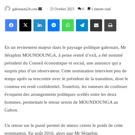
Send
gabonactu24.com
25 October 2023
0
1 minute read
an
Facebook
X
LinkedIn
Messenger
WhatsApp
Telegram
Share via Email
Print
email
En un revirement majeur dans le paysage politique gabonais, Mr
Séraphin MOUNDOUNGA, à peine rentré d’exil, a été nommé
président du Conseil économique et social, une annonce qui a
surpris plus d’un observateur. Cette nomination intervient peu de
temps après sa rencontre avec le président de la transition, dont le
contenu est resté confidentiel. Toutefois, les rumeurs de coulisses
évoquent des arrangements politiques scellés entre les deux
hommes, permettant le retour serein de MOUNDOUNGA au
Gabon.
Un retour sur le passé permet de mieux cerner le poids de cette
nomination. En août 2016, alors que Mr Séraphin