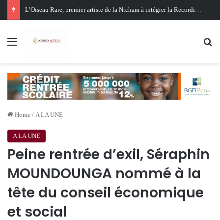
Oligui Nguema au Ghana : Libreville mise sur Accra pour renforcer sa stratégie diplomatique et économique
Menu
Se
Home
/
A LA UNE
A LA UNE
Peine rentrée d’exil, Séraphin
MOUNDOUNGA nommé à la
tête du conseil économique
et social