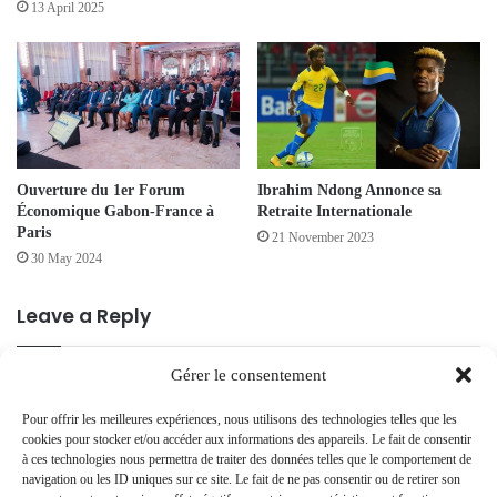
13 April 2025
Ouverture du 1er Forum
Ibrahim Ndong Annonce sa
Économique Gabon-France à
Retraite Internationale
Paris
21 November 2023
30 May 2024
Leave a Reply
Gérer le consentement
Your email address will not be published.
Required fields are marked
*
Pour offrir les meilleures expériences, nous utilisons des technologies telles que les
C
cookies pour stocker et/ou accéder aux informations des appareils. Le fait de consentir
o
à ces technologies nous permettra de traiter des données telles que le comportement de
navigation ou les ID uniques sur ce site. Le fait de ne pas consentir ou de retirer son
m