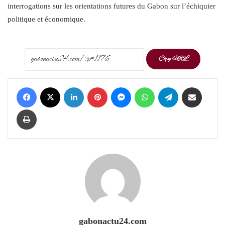
interrogations sur les orientations futures du Gabon sur l’échiquier
politique et économique.
Copy URL
Facebook
X
LinkedIn
Pinterest
Messenger
WhatsApp
Telegram
Share via Email
Print
gabonactu24.com