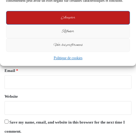
consentement peut avoir un effet négatif sur certaines caractéristiques et fonctions.
m
e
Accepter
n
Refuser
t
*
Voir les préférences
Name
*
Politique de cookies
Email
*
Website
Save my name, email, and website in this browser for the next time I
comment.