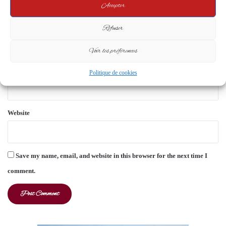
Accepter
t
*
Name
*
Refuser
Voir les préférences
Email
*
Politique de cookies
Website
Save my name, email, and website in this browser for the next time I
comment.