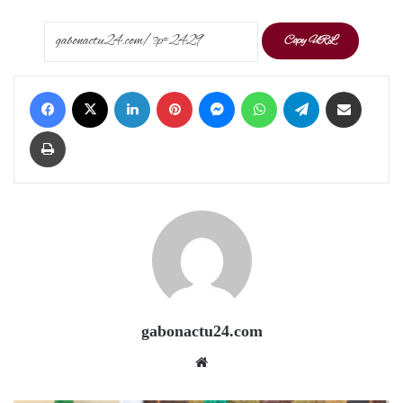
Copy URL
Facebook
X
LinkedIn
Pinterest
Messenger
WhatsApp
Telegram
Share via Email
Print
gabonactu24.com
Website