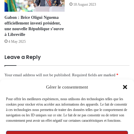
18 August 2023
Gabon : Brice Oligui Nguema
officiellement investi président,
une nouvelle République s’ouvre
à Libreville
4 May 2025
Leave a Reply
Your email address will not be published.
Required fields are marked
*
C
Gérer le consentement
o
Pour offrir les meilleures expériences, nous utilisons des technologies telles que les
m
cookies pour stocker et/ou accéder aux informations des appareils. Le fait de consentir
à ces technologies nous permettra de traiter des données telles que le comportement de
m
navigation ou les ID uniques sur ce site. Le fait de ne pas consentir ou de retirer son
consentement peut avoir un effet négatif sur certaines caractéristiques et fonctions.
e
n