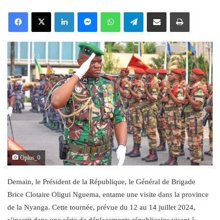
an
Facebook
X
LinkedIn
Messenger
WhatsApp
Telegram
Share via Email
Print
email
Oplus_0
Demain, le Président de la République, le Général de Brigade
Brice Clotaire Oligui Nguema, entame une visite dans la province
de la Nyanga. Cette tournée, prévue du 12 au 14 juillet 2024,
s’inscrit dans une série de déplacements républicains visant à