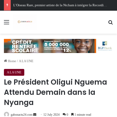
Oligui Nguema au Ghana : Libreville mise sur Accra pour renforcer sa stratégie diplomatique et économique
Menu
Se
Home
/
A LA UNE
A LA UNE
Le Président Oligui Nguema
Attendu Demain dans la
Nyanga
Send
gabonactu24.com
12 July 2024
0
1 minute read