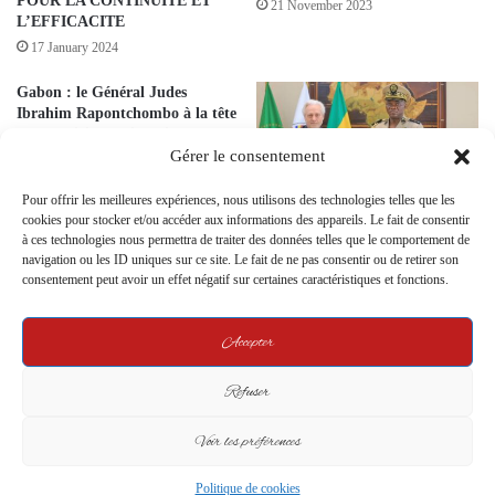
POUR LA CONTINUITE ET
21 November 2023
L’EFFICACITE
17 January 2024
Gabon : le Général Judes
Ibrahim Rapontchombo à la tête
de la mairie de Libreville.
Gérer le consentement
7 September 2023
Pour offrir les meilleures expériences, nous utilisons des technologies telles que les
cookies pour stocker et/ou accéder aux informations des appareils. Le fait de consentir
Le Gabon Envisage d’Intégrer
à ces technologies nous permettra de traiter des données telles que le comportement de
l’Actionnariat de TV5 Monde
navigation ou les ID uniques sur ce site. Le fait de ne pas consentir ou de retirer son
pour Élargir sa Portée
consentement peut avoir un effet négatif sur certaines caractéristiques et fonctions.
Médiatique Globale
24 April 2024
Accepter
Leave a Reply
Refuser
Voir les préférences
Your email address will not be published.
Required fields are marked
*
C
Politique de cookies