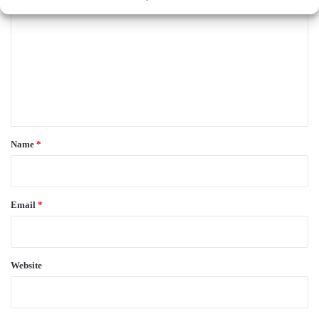
o
m
m
e
n
t
*
Name
*
Email
*
Website