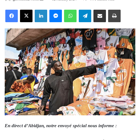
an
Facebook
X
LinkedIn
Messenger
WhatsApp
Telegram
Share via Email
Print
email
En direct d’Abidjan, notre envoyé spécial nous informe :