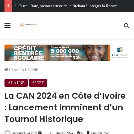
Oligui Nguema au Ghana : Libreville mise sur Accra pour renforcer sa stratégie diplomatique et économique
Menu
Se
Home
/
A LA UNE
A LA UNE
SPORT
La CAN 2024 en Côte d’Ivoire
: Lancement Imminent d’un
Tournoi Historique
Send
gabonactu24.com
12 January 2024
0
1 minute read