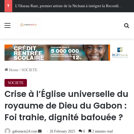
Oligui Nguema au Ghana : Libreville mise sur Accra pour renforcer sa stratégie diplomatique et économique
Menu
Se
Home
/
SOCIETE
SOCIETE
Crise à l’Église universelle du
royaume de Dieu du Gabon :
Foi trahie, dignité bafouée ?
Send
gabonactu24.com
26 February 2025
0
2 minutes read