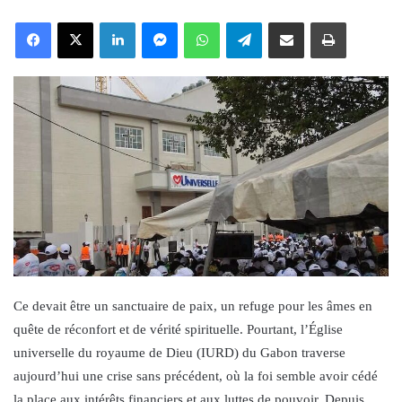
an
Facebook
X
LinkedIn
Messenger
WhatsApp
Telegram
Share via Email
Print
email
Ce devait être un sanctuaire de paix, un refuge pour les âmes en
quête de réconfort et de vérité spirituelle. Pourtant, l’Église
universelle du royaume de Dieu (IURD) du Gabon traverse
aujourd’hui une crise sans précédent, où la foi semble avoir cédé
la place aux intérêts financiers et aux luttes de pouvoir. Depuis