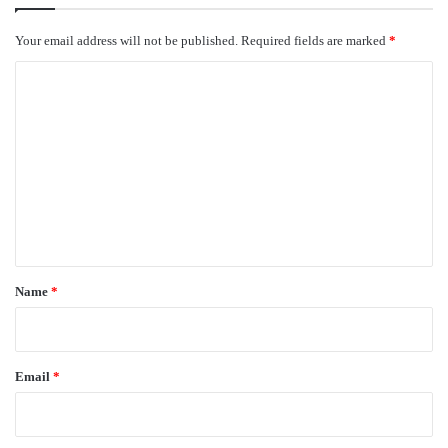
Your email address will not be published.
Required fields are marked
*
C
o
m
m
e
n
t
*
Name
*
Email
*