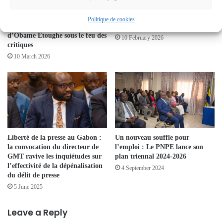
Libreville : un cabinet municipal
Affaire Bob Mengome : silence
plus vaste que celui d’un
administratif et zones d’ombre
Politique de cookies
président ? La gouvernance
autour des droits de visite
d’Obame Etoughe sous le feu des
10 February 2026
critiques
10 March 2026
Liberté de la presse au Gabon :
Un nouveau souffle pour
la convocation du directeur de
l’emploi : Le PNPE lance son
GMT ravive les inquiétudes sur
plan triennal 2024-2026
l’effectivité de la dépénalisation
4 September 2024
du délit de presse
5 June 2025
Leave a Reply