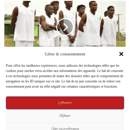
Gérer le consentement
CHAN 2025 : Les Panthères A’ bloquées, le
Gabon au bord du forfait
Pour offrir les meilleures expériences, nous utilisons des technologies telles que les
cookies pour stocker et/ou accéder aux informations des appareils. Le fait de consentir
à ces technologies nous permettra de traiter des données telles que le comportement de
Related Articles
navigation ou les ID uniques sur ce site. Le fait de ne pas consentir ou de retirer son
consentement peut avoir un effet négatif sur certaines caractéristiques et fonctions.
Accepter
Refuser
Voir les préférences