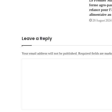
Le Premier Mini
ferme agro-pas
relance pour l’
alimentaire a
29 August 2024
Leave a Reply
Your email address will not be published.
Required fields are mar
C
o
m
m
e
n
t