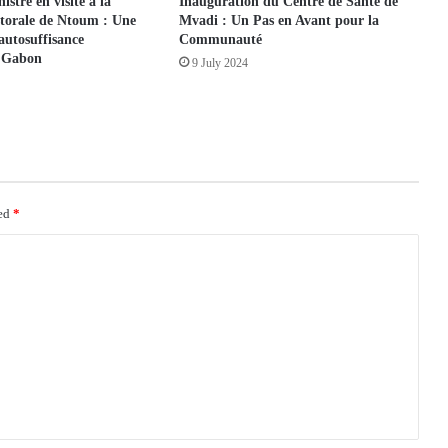
stre en visite à la
Inauguration du Centre de Santé de
torale de Ntoum : Une
Mvadi : Un Pas en Avant pour la
autosuffisance
Communauté
u Gabon
9 July 2024
ked
*