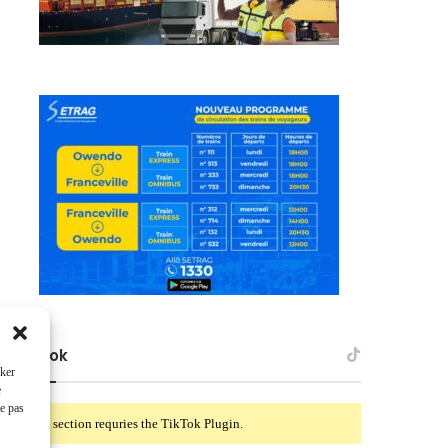
TikTok
cker
e
ne pas
This section requries the TikTok Plugin.