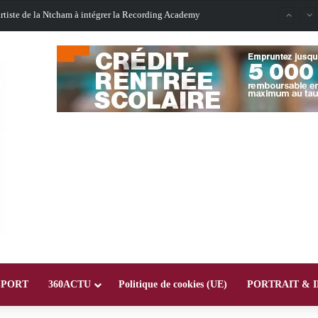
Oligui Nguema au Ghana : Libreville mise sur Accra pour renforcer sa stratégie diplomatique et économique
SPORT
360ACTU
Politique de cookies (UE)
PORTRAIT & 