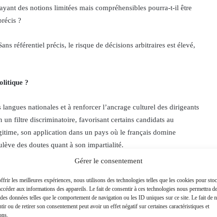
ayant des notions limitées mais compréhensibles pourra-t-il être
précis ?
ans référentiel précis, le risque de décisions arbitraires est élevé,
olitique ?
s langues nationales et à renforcer l’ancrage culturel des dirigeants
n un filtre discriminatoire, favorisant certains candidats au
légitime, son application dans un pays où le français domine
ulève des doutes quant à son impartialité.
Gérer le consentement
reçu une éducation strictement francophone pourraient être
ffrir les meilleures expériences, nous utilisons des technologies telles que les cookies pour sto
onnements plus traditionnels seraient avantagés. Pire encore, cette
accéder aux informations des appareils. Le fait de consentir à ces technologies nous permettra d
tains candidats gênants sous couvert de non-conformité linguistique.
r des données telles que le comportement de navigation ou les ID uniques sur ce site. Le fait de 
tir ou de retirer son consentement peut avoir un effet négatif sur certaines caractéristiques et
ons.