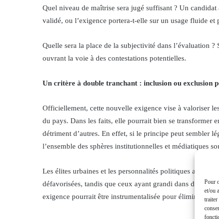
Quel niveau de maîtrise sera jugé suffisant ? Un candidat 
validé, ou l’exigence portera-t-elle sur un usage fluide et 
Quelle sera la place de la subjectivité dans l’évaluation ? S
ouvrant la voie à des contestations potentielles.
Un critère à double tranchant : inclusion ou exclusion p
Officiellement, cette nouvelle exigence vise à valoriser le
du pays. Dans les faits, elle pourrait bien se transformer e
détriment d’autres. En effet, si le principe peut sembler 
l’ensemble des sphères institutionnelles et médiatiques so
Les élites urbaines et les personnalités politiques ayant 
Pour o
défavorisées, tandis que ceux ayant grandi dans des envir
et/ou 
exigence pourrait être instrumentalisée pour éliminer cer
traite
consen
foncti