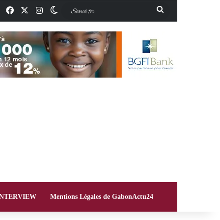
Facebook
X
Instagram
Switch skin
Search
for
INTERVIEW
Mentions Légales de GabonActu24