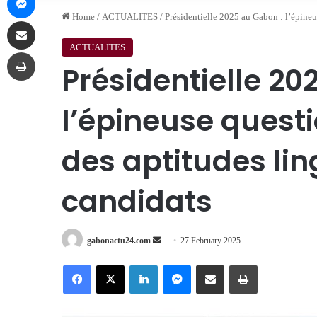
Home
/
ACTUALITES
/
Présidentielle 2025 au Gabon : l’épineu
Share via Email
ACTUALITES
Print
Présidentielle 20
l’épineuse questi
des aptitudes lin
candidats
Send
gabonactu24.com
27 February 2025
an
Facebook
X
LinkedIn
Messenger
Share via Email
Print
email