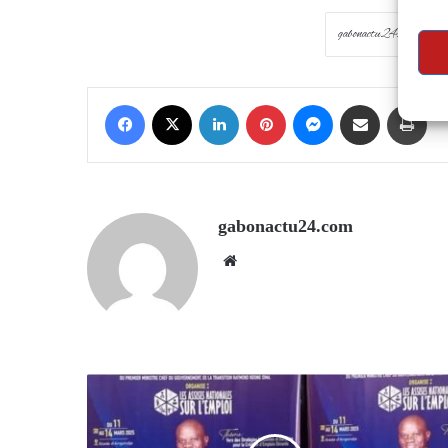
Facebook
X
LinkedIn
Pinterest
Messenger
Share via Email
Prin
gabonactu24.com
Website