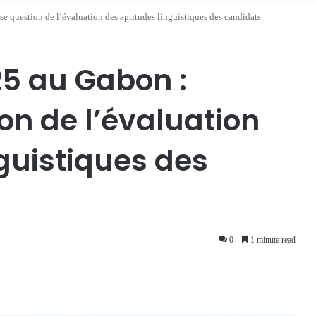
se question de l’évaluation des aptitudes linguistiques des candidats
25 au Gabon :
on de l’évaluation
guistiques des
0
1 minute read