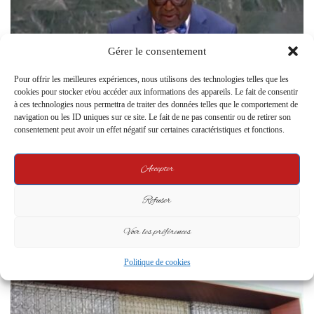
Gérer le consentement
Pour offrir les meilleures expériences, nous utilisons des technologies telles que les
cookies pour stocker et/ou accéder aux informations des appareils. Le fait de consentir
à ces technologies nous permettra de traiter des données telles que le comportement de
navigation ou les ID uniques sur ce site. Le fait de ne pas consentir ou de retirer son
gabonactu24.com
17 May 2026
0
consentement peut avoir un effet négatif sur certaines caractéristiques et fonctions.
Gabon : l’ampleur des régularisations
migratoires relance le débat sur les capacités du
Accepter
pays
Libreville. Le chiffre interpelle. Entre 2022 et 2025, le Gabon a procédé
Refuser
à la régularisation de 387 637 migrants, selon…
Voir les préférences
Read More »
Politique de cookies